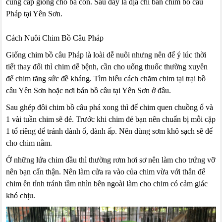
cung cấp giống cho bà con. Sau đây là địa chỉ bán chim bồ câu
Pháp tại Yên Sơn.
Cách Nuôi Chim Bồ Câu Pháp
Giống chim bồ câu Pháp là loài dễ nuôi nhưng nên để ý lúc thời
tiết thay đổi thì chim dễ bệnh, cần cho uống thuốc thường xuyên
để chim tăng sức đề kháng. Tìm hiểu cách chăm chim tại trại bồ
câu Yên Sơn hoặc nơi bán bồ câu tại Yên Sơn ở đâu.
Sau ghép đôi chim bồ câu phá xong thì để chim quen chuồng ổ và
1 vài tuần chim sẽ đẻ. Trước khi chim đẻ bạn nên chuẩn bị mỗi cặp
1 tổ riêng để tránh dành ổ, dành ấp. Nên dùng sơm khô sạch sẽ để
cho chim nằm.
Ở những lứa chim đầu thì thường rơm hơi sơ nên làm cho trứng vỡ
nên bạn cẩn thận. Nên làm cửa ra vào của chim vừa với thân để
chim ên tỉnh tránh tầm nhìn bên ngoài làm cho chim có cảm giác
khó chịu.