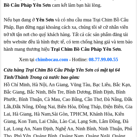
Bồ Câu Pháp Yên Sơn
cam kết làm bạn hài lòng.
Nếu bạn đang ở
Yên Sơn
và có nhu cầu mua Trại Chim Bồ Câu
Pháp, Bạn đừng ngại khoảng cách xa, chúng tôi sẽ cử nhân viên
trở tới tận nơi cho quý khách hàng. Tất cả các sản phẩm đăng tải
trên website đều là hình thực tế, có tem chống hàng giả và tem bảo
hành mang thương hiệu
Trại Chim Bồ Câu Pháp Yên Sơn
.
Xem tại
chimbocau.com
- Hotline:
08.77.99.00.55
Cửa hàng Trại Chim Bồ Câu Pháp Yên Sơn có mặt tại 64
Tỉnh/Thành Trong cả nước bao gồm:
Hồ Chí Minh, Hà Nội, An Giang, Vũng Tàu, Bạc Liêu, Bắc Kạn,
Bắc Giang, Bắc Ninh, Bến Tre, Bình Dương, Bình Định, Bình
Phước, Bình Thuận, Cà Mau, Cao Bằng, Cần Thơ, Đà Nẵng, Đắk
Lắk,Đắk Nông, Đồng Nai, Biên Hòa, Đồng Tháp, Điện Biên, Gia
Lai, Hà Giang, Hà Nam,Sài Gòn, TPHCM, Khánh Hòa, Kiên
Giang, Kon Tum, Lai Châu, Lào Cai, Lạng Sơn, Lâm Đồng, Đà
Lạt, Long An, Nam Định, Nghệ An, Ninh Bình, Ninh Thuận, Phú
Thọ, Phú Yên, Quảng Bình, Quảng Nam, Quảng Ngãi, Quảng