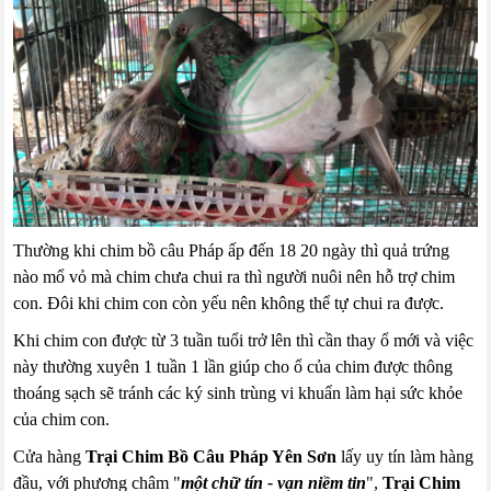
Thường khi chim bồ câu Pháp ấp đến 18 20 ngày thì quả trứng
nào mổ vỏ mà chim chưa chui ra thì người nuôi nên hỗ trợ chim
con. Đôi khi chim con còn yếu nên không thể tự chui ra được.
Khi chim con được từ 3 tuần tuổi trở lên thì cần thay ổ mới và việc
này thường xuyên 1 tuần 1 lần giúp cho ổ của chim được thông
thoáng sạch sẽ tránh các ký sinh trùng vi khuẩn làm hại sức khỏe
của chim con.
Cửa hàng
Trại Chim Bồ Câu Pháp Yên Sơn
lấy uy tín làm hàng
đầu, với phương châm "
một chữ tín - vạn niềm tin
",
Trại Chim