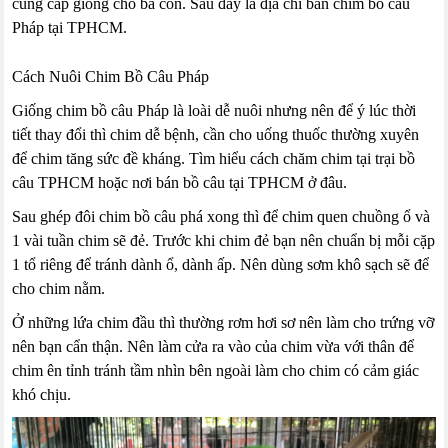
cung cấp giống cho bà con. Sau đây là địa chỉ bán chim bồ câu
Pháp tại TPHCM.
Cách Nuôi Chim Bồ Câu Pháp
Giống chim bồ câu Pháp là loài dễ nuôi nhưng nên để ý lúc thời
tiết thay đổi thì chim dễ bệnh, cần cho uống thuốc thường xuyên
để chim tăng sức đề kháng. Tìm hiểu cách chăm chim tại trại bồ
câu TPHCM hoặc nơi bán bồ câu tại TPHCM ở đâu.
Sau ghép đôi chim bồ câu phá xong thì để chim quen chuồng ổ và
1 vài tuần chim sẽ đẻ. Trước khi chim đẻ bạn nên chuẩn bị mỗi cặp
1 tổ riêng để tránh dành ổ, dành ấp. Nên dùng sơm khô sạch sẽ để
cho chim nằm.
Ở những lứa chim đầu thì thường rơm hơi sơ nên làm cho trứng vỡ
nên bạn cẩn thận. Nên làm cửa ra vào của chim vừa với thân để
chim ên tỉnh tránh tầm nhìn bên ngoài làm cho chim có cảm giác
khó chịu.