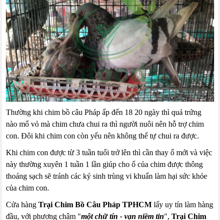
Thường khi chim bồ câu Pháp ấp đến 18 20 ngày thì quả trứng
nào mổ vỏ mà chim chưa chui ra thì người nuôi nên hỗ trợ chim
con. Đôi khi chim con còn yếu nên không thể tự chui ra được.
Khi chim con được từ 3 tuần tuổi trở lên thì cần thay ổ mới và việc
này thường xuyên 1 tuần 1 lần giúp cho ổ của chim được thông
thoáng sạch sẽ tránh các ký sinh trùng vi khuẩn làm hại sức khỏe
của chim con.
Cửa hàng
Trại Chim Bồ Câu Pháp TPHCM
lấy uy tín làm hàng
đầu, với phương châm "
một chữ tín - vạn niềm tin
",
Trại Chim