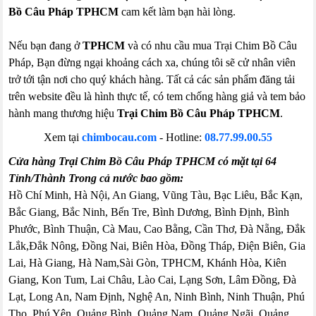
Bồ Câu Pháp TPHCM
cam kết làm bạn hài lòng.
Nếu bạn đang ở
TPHCM
và có nhu cầu mua Trại Chim Bồ Câu
Pháp, Bạn đừng ngại khoảng cách xa, chúng tôi sẽ cử nhân viên
trở tới tận nơi cho quý khách hàng. Tất cả các sản phẩm đăng tải
trên website đều là hình thực tế, có tem chống hàng giả và tem bảo
hành mang thương hiệu
Trại Chim Bồ Câu Pháp TPHCM
.
Xem tại
chimbocau.com
- Hotline:
08.77.99.00.55
Cửa hàng Trại Chim Bồ Câu Pháp TPHCM có mặt tại 64
Tỉnh/Thành Trong cả nước bao gồm:
Hồ Chí Minh, Hà Nội, An Giang, Vũng Tàu, Bạc Liêu, Bắc Kạn,
Bắc Giang, Bắc Ninh, Bến Tre, Bình Dương, Bình Định, Bình
Phước, Bình Thuận, Cà Mau, Cao Bằng, Cần Thơ, Đà Nẵng, Đắk
Lắk,Đắk Nông, Đồng Nai, Biên Hòa, Đồng Tháp, Điện Biên, Gia
Lai, Hà Giang, Hà Nam,Sài Gòn, TPHCM, Khánh Hòa, Kiên
Giang, Kon Tum, Lai Châu, Lào Cai, Lạng Sơn, Lâm Đồng, Đà
Lạt, Long An, Nam Định, Nghệ An, Ninh Bình, Ninh Thuận, Phú
Thọ, Phú Yên, Quảng Bình, Quảng Nam, Quảng Ngãi, Quảng