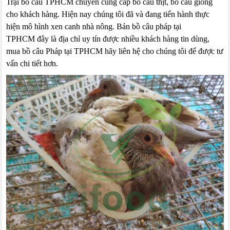
Trại bồ câu TPHCM chuyên cung cấp bồ câu thịt, bồ câu giống
cho khách hàng. Hiện nay chúng tôi đã và đang tiến hành thực
hiện mô hình xen canh nhà nông. Bán bồ câu pháp tại
TPHCM đây là địa chỉ uy tín được nhiều khách hàng tin dùng,
mua bồ câu Pháp tại TPHCM hãy liên hệ cho chúng tôi để được tư
vấn chi tiết hơn.