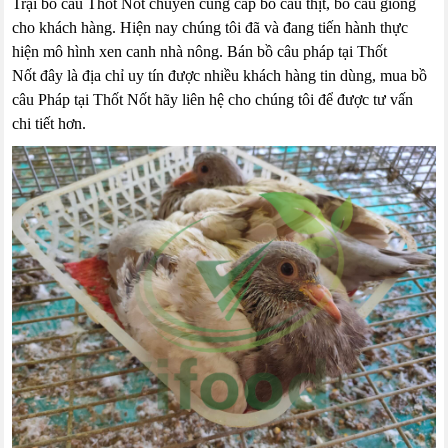
Trại bồ câu Thốt Nốt chuyên cung cấp bồ câu thịt, bồ câu giống
cho khách hàng. Hiện nay chúng tôi đã và đang tiến hành thực
hiện mô hình xen canh nhà nông. Bán bồ câu pháp tại Thốt
Nốt đây là địa chỉ uy tín được nhiều khách hàng tin dùng, mua bồ
câu Pháp tại Thốt Nốt hãy liên hệ cho chúng tôi để được tư vấn
chi tiết hơn.