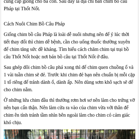
cung cấp giống cho bà con. Sau đây là địa chỉ bán chim bồ câu
Pháp tại Thốt Nốt.
Cách Nuôi Chim Bồ Câu Pháp
Giống chim bồ câu Pháp là loài dễ nuôi nhưng nên để ý lúc thời
tiết thay đổi thì chim dễ bệnh, cần cho uống thuốc thường xuyên
để chim tăng sức đề kháng. Tìm hiểu cách chăm chim tại trại bồ
câu Thốt Nốt hoặc nơi bán bồ câu tại Thốt Nốt ở đâu.
Sau ghép đôi chim bồ câu phá xong thì để chim quen chuồng ổ và
1 vài tuần chim sẽ đẻ. Trước khi chim đẻ bạn nên chuẩn bị mỗi cặp
1 tổ riêng để tránh dành ổ, dành ấp. Nên dùng sơm khô sạch sẽ để
cho chim nằm.
Ở những lứa chim đầu thì thường rơm hơi sơ nên làm cho trứng vỡ
nên bạn cẩn thận. Nên làm cửa ra vào của chim vừa với thân để
chim ên tỉnh tránh tầm nhìn bên ngoài làm cho chim có cảm giác
khó chịu.