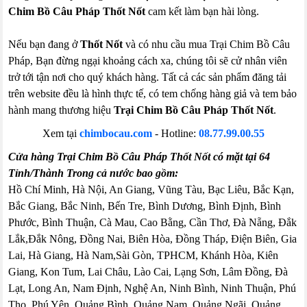
Chim Bồ Câu Pháp Thốt Nốt
cam kết làm bạn hài lòng.
Nếu bạn đang ở
Thốt Nốt
và có nhu cầu mua Trại Chim Bồ Câu
Pháp, Bạn đừng ngại khoảng cách xa, chúng tôi sẽ cử nhân viên
trở tới tận nơi cho quý khách hàng. Tất cả các sản phẩm đăng tải
trên website đều là hình thực tế, có tem chống hàng giả và tem bảo
hành mang thương hiệu
Trại Chim Bồ Câu Pháp Thốt Nốt
.
Xem tại
chimbocau.com
- Hotline:
08.77.99.00.55
Cửa hàng Trại Chim Bồ Câu Pháp Thốt Nốt có mặt tại 64
Tỉnh/Thành Trong cả nước bao gồm:
Hồ Chí Minh, Hà Nội, An Giang, Vũng Tàu, Bạc Liêu, Bắc Kạn,
Bắc Giang, Bắc Ninh, Bến Tre, Bình Dương, Bình Định, Bình
Phước, Bình Thuận, Cà Mau, Cao Bằng, Cần Thơ, Đà Nẵng, Đắk
Lắk,Đắk Nông, Đồng Nai, Biên Hòa, Đồng Tháp, Điện Biên, Gia
Lai, Hà Giang, Hà Nam,Sài Gòn, TPHCM, Khánh Hòa, Kiên
Giang, Kon Tum, Lai Châu, Lào Cai, Lạng Sơn, Lâm Đồng, Đà
Lạt, Long An, Nam Định, Nghệ An, Ninh Bình, Ninh Thuận, Phú
Thọ, Phú Yên, Quảng Bình, Quảng Nam, Quảng Ngãi, Quảng