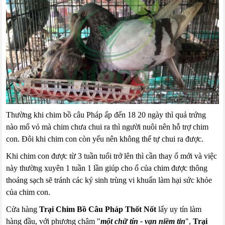
Thường khi chim bồ câu Pháp ấp đến 18 20 ngày thì quả trứng
nào mổ vỏ mà chim chưa chui ra thì người nuôi nên hỗ trợ chim
con. Đôi khi chim con còn yếu nên không thể tự chui ra được.
Khi chim con được từ 3 tuần tuổi trở lên thì cần thay ổ mới và việc
này thường xuyên 1 tuần 1 lần giúp cho ổ của chim được thông
thoáng sạch sẽ tránh các ký sinh trùng vi khuẩn làm hại sức khỏe
của chim con.
Cửa hàng
Trại Chim Bồ Câu Pháp Thốt Nốt
lấy uy tín làm
hàng đầu, với phương châm "
một chữ tín - vạn niềm tin
",
Trại