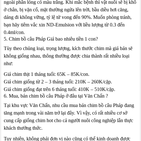
ngoài phân lỏng có màu trắng. Khi mắc bệnh thì vật nuôi sẽ bị khô
ở chân, bị vặn cổ, mặt thường ngửa lên trời, bầu diều hơi căng,
dáng đi không vững, tỷ lệ tử vong đến 90%. Muốn phòng tránh,
bạn hãy tiêm vắc xin ND-Emulsion với liều lượng từ 0.3 đến
0.4ml/con.
5. Chim bồ câu Pháp Giá bao nhiêu tiền 1 con?
Tùy theo chủng loại, trọng lượng, kích thước chim mà giá bán sẽ
không giống nhau, thông thường được chia thành rất nhiều loại
như:
Giá chim thịt 1 tháng tuổi: 65K – 85K/con.
Giá chim giống từ 2 – 3 tháng tuổi: 210K – 260K/cặp.
Giá chim giống đạt trên 6 tháng tuổi: 410K – 510K/cặp.
6. Mua, bán chim bồ câu Pháp ở đâu tại Văn Chấn ?
Tại khu vực Văn Chấn, nhu cầu mua bán chim bồ câu Pháp đang
tăng mạnh trong vài năm trở lại đây. Vì vậy, có rất nhiều cơ sở
cung cấp giống chim hot cho cả người nuôi công nghiệp lẫn thực
khách thưởng thức.
Tuy nhiên, không phải đơn vị nào cũng có thể kinh doanh được