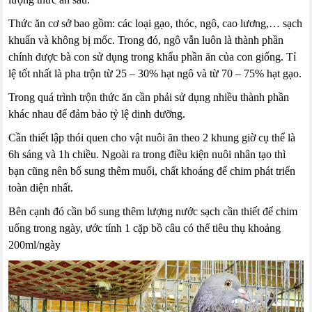
Thức ăn cơ sở bao gồm: các loại gạo, thóc, ngô, cao lương,… sạch
khuẩn và không bị mốc. Trong đó, ngô vẫn luôn là thành phần
chính được bà con sử dụng trong khẩu phần ăn của con giống. Tỉ
lệ tốt nhất là pha trộn từ 25 – 30% hạt ngô và từ 70 – 75% hạt gạo.
Trong quá trình trộn thức ăn cần phải sử dụng nhiều thành phần
khác nhau để đảm bảo tỷ lệ dinh dưỡng.
Cần thiết lập thói quen cho vật nuôi ăn theo 2 khung giờ cụ thể là
6h sáng và 1h chiều. Ngoài ra trong điều kiện nuôi nhân tạo thì
bạn cũng nên bổ sung thêm muối, chất khoáng để chim phát triển
toàn diện nhất.
Bên cạnh đó cần bổ sung thêm lượng nước sạch cần thiết để chim
uống trong ngày, ước tính 1 cặp bồ câu có thể tiêu thụ khoảng
200ml/ngày