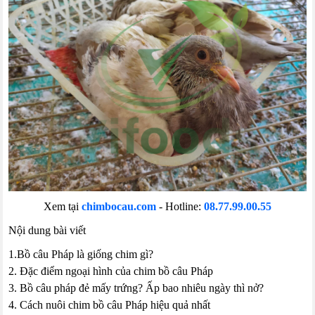
Xem tại
chimbocau.com
- Hotline:
08.77.99.00.55
Nội dung bài viết
1.Bồ câu Pháp là giống chim gì?
2. Đặc điểm ngoại hình của chim bồ câu Pháp
3. Bồ câu pháp đẻ mấy trứng? Ấp bao nhiêu ngày thì nở?
4. Cách nuôi chim bồ câu Pháp hiệu quả nhất