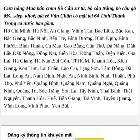
Cửa hàng Mua bán chim Bồ Câu sư tử, bồ câu trắng, bồ câu gà
Mỹ,...đẹp, khoẻ, giá rẻ Văn Chấn có mặt tại 64 Tỉnh/Thành
Trong cả nước bao gồm:
Hồ Chí Minh, Hà Nội, An Giang, Vũng Tàu, Bạc Liêu, Bắc Kạn,
Bắc Giang, Bắc Ninh, Bến Tre, Bình Dương, Bình Định, Bình
Phước, Bình Thuận, Cà Mau, Cao Bằng, Cần Thơ, Đà Nẵng, Đắk
Lắk,Đắk Nông, Đồng Nai, Biên Hòa, Đồng Tháp, Điện Biên, Gia
Lai, Hà Giang, Hà Nam,Sài Gòn, TPHCM, Khánh Hòa, Kiên
Giang, Kon Tum, Lai Châu, Lào Cai, Lạng Sơn, Lâm Đồng, Đà
Lạt, Long An, Nam Định, Nghệ An, Ninh Bình, Ninh Thuận, Phú
Thọ, Phú Yên, Quảng Bình, Quảng Nam, Quảng Ngãi, Quảng
Ninh, Quảng Trị, Sóc Trăng, Sơn La, Tây Ninh, Thái Bình, Thái
Nguyên, Thanh Hóa, Huế, Tiền Giang, Trà Vinh, Tuyên Quang,
Vĩnh Long, Vĩnh Phúc, Yên Bái...
Đăng ký thông tin khuyến mãi