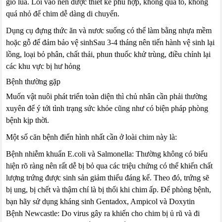
gió lùa. Lối vào nên được thiết kế phù hợp, không quá to, không
quá nhỏ để chim dễ dàng di chuyển.
Dụng cụ đựng thức ăn và nươc suống có thể làm bằng nhựa mềm
hoặc gỗ để đảm bảo vệ sinhSau 3-4 tháng nên tiến hành vệ sinh lại
lồng, loại bỏ phân, chất thải, phun thuốc khử trùng, điều chỉnh lại
các khu vực bị hư hỏng
Bệnh thường gặp
Muốn vật nuôi phát triển toàn diện thì chủ nhân cần phải thường
xuyên để ý tới tình trạng sức khỏe cũng như có biện pháp phòng
bệnh kịp thời.
Một số căn bệnh điển hình nhất cần ở loài chim này là:
Bệnh nhiễm khuẩn E.coli và Salmonella: Thường không có biểu
hiện rõ ràng nên rất dễ bị bỏ qua các triệu chứng có thể khiến chất
lượng trứng được sinh sản giảm thiểu đáng kể. Theo đó, trứng sẽ
bị ung, bị chết và thậm chí là bị thối khi chim ấp. Để phòng bệnh,
bạn hãy sử dụng kháng sinh Gentadox, Ampicol và Doxytin
Bệnh Newcastle: Do virus gây ra khiến cho chim bị ủ rũ và đi