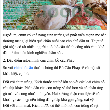
Ngoài ra, chim có khả năng sinh trưởng và phát triển mạnh mẽ nên
thường mang lại hiệu quả chăn nuôi cao cho chủ đầu tư. Thực tế
ghi nhận có rất nhiều người nuôi bồ câu thành công nhờ chịu khó
đầu tư tìm hiểu kinh nghiệm chăm sóc.
2. Đặc điểm ngoại hình của chim bồ câu Pháp
So với
chim bồ câu
thuần chủng thì Bồ Câu Pháp sẽ có một số
khác biệt, cụ thể:
Đối với chim trống: Kích thước cơ thể lớn so với các loài chim bồ
câu thịt khác. Phần đầu của con trống sẽ thô hơn và có phản ứng
gù mái vô cùng nhuần nhuyễn. Hai xương chậu con đực sẽ có
khoảng cách hẹp nên trông dáng dấp khá gọn gàng, oai vệ.
Đối với chim mái: Kích thước cơ thể nhỏ hơn con trống rõ rệt