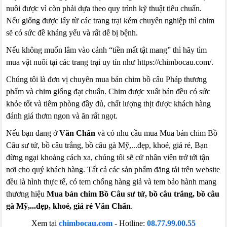
nuôi được vì còn phải dựa theo quy trình kỹ thuật tiêu chuẩn.
Nếu giống được lấy từ các trang trại kém chuyên nghiệp thì chim
sẽ có sức đề kháng yếu và rất dễ bị bệnh.
Nếu không muốn lâm vào cảnh “tiền mất tật mang” thì hãy tìm
mua vật nuôi tại các trang trại uy tín như https://chimbocau.com/.
Chúng tôi là đơn vị chuyên mua bán chim bồ câu Pháp thương
phẩm và chim giống đạt chuẩn. Chim được xuất bán đều có sức
khỏe tốt và tiêm phòng đầy đủ, chất lượng thịt được khách hàng
đánh giá thơm ngon và ăn rất ngọt.
Nếu bạn đang ở
Văn Chấn
và có nhu cầu mua Mua bán chim Bồ
Câu sư tử, bồ câu trắng, bồ câu gà Mỹ,...đẹp, khoẻ, giá rẻ, Bạn
đừng ngại khoảng cách xa, chúng tôi sẽ cử nhân viên trở tới tận
nơi cho quý khách hàng. Tất cả các sản phẩm đăng tải trên website
đều là hình thực tế, có tem chống hàng giả và tem bảo hành mang
thương hiệu
Mua bán chim Bồ Câu sư tử, bồ câu trắng, bồ câu
gà Mỹ,...đẹp, khoẻ, giá rẻ Văn Chấn
.
Xem tại
chimbocau.com
- Hotline:
08.77.99.00.55