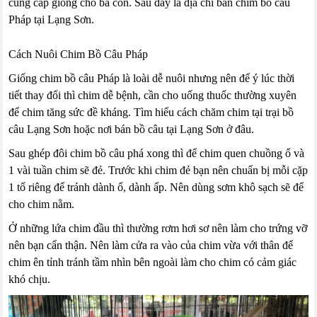
cung cấp giống cho bà con. Sau đây là địa chỉ bán chim bồ câu
Pháp tại Lạng Sơn.
Cách Nuôi Chim Bồ Câu Pháp
Giống chim bồ câu Pháp là loài dễ nuôi nhưng nên để ý lúc thời
tiết thay đổi thì chim dễ bệnh, cần cho uống thuốc thường xuyên
để chim tăng sức đề kháng. Tìm hiểu cách chăm chim tại trại bồ
câu Lạng Sơn hoặc nơi bán bồ câu tại Lạng Sơn ở đâu.
Sau ghép đôi chim bồ câu phá xong thì để chim quen chuồng ổ và
1 vài tuần chim sẽ đẻ. Trước khi chim đẻ bạn nên chuẩn bị mỗi cặp
1 tổ riêng để tránh dành ổ, dành ấp. Nên dùng sơm khô sạch sẽ để
cho chim nằm.
Ở những lứa chim đầu thì thường rơm hơi sơ nên làm cho trứng vỡ
nên bạn cẩn thận. Nên làm cửa ra vào của chim vừa với thân để
chim ên tỉnh tránh tầm nhìn bên ngoài làm cho chim có cảm giác
khó chịu.