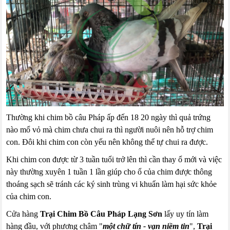
Thường khi chim bồ câu Pháp ấp đến 18 20 ngày thì quả trứng
nào mổ vỏ mà chim chưa chui ra thì người nuôi nên hỗ trợ chim
con. Đôi khi chim con còn yếu nên không thể tự chui ra được.
Khi chim con được từ 3 tuần tuổi trở lên thì cần thay ổ mới và việc
này thường xuyên 1 tuần 1 lần giúp cho ổ của chim được thông
thoáng sạch sẽ tránh các ký sinh trùng vi khuẩn làm hại sức khỏe
của chim con.
Cửa hàng
Trại Chim Bồ Câu Pháp Lạng Sơn
lấy uy tín làm
hàng đầu, với phương châm "
một chữ tín - vạn niềm tin
",
Trại