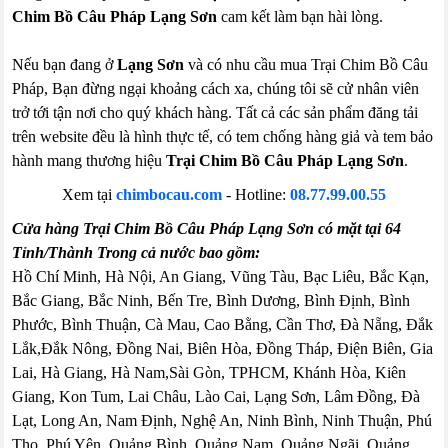
Chim Bồ Câu Pháp Lạng Sơn
cam kết làm bạn hài lòng.
Nếu bạn đang ở
Lạng Sơn
và có nhu cầu mua Trại Chim Bồ Câu
Pháp, Bạn đừng ngại khoảng cách xa, chúng tôi sẽ cử nhân viên
trở tới tận nơi cho quý khách hàng. Tất cả các sản phẩm đăng tải
trên website đều là hình thực tế, có tem chống hàng giả và tem bảo
hành mang thương hiệu
Trại Chim Bồ Câu Pháp Lạng Sơn
.
Xem tại
chimbocau.com
- Hotline:
08.77.99.00.55
Cửa hàng Trại Chim Bồ Câu Pháp Lạng Sơn có mặt tại 64
Tỉnh/Thành Trong cả nước bao gồm:
Hồ Chí Minh, Hà Nội, An Giang, Vũng Tàu, Bạc Liêu, Bắc Kạn,
Bắc Giang, Bắc Ninh, Bến Tre, Bình Dương, Bình Định, Bình
Phước, Bình Thuận, Cà Mau, Cao Bằng, Cần Thơ, Đà Nẵng, Đắk
Lắk,Đắk Nông, Đồng Nai, Biên Hòa, Đồng Tháp, Điện Biên, Gia
Lai, Hà Giang, Hà Nam,Sài Gòn, TPHCM, Khánh Hòa, Kiên
Giang, Kon Tum, Lai Châu, Lào Cai, Lạng Sơn, Lâm Đồng, Đà
Lạt, Long An, Nam Định, Nghệ An, Ninh Bình, Ninh Thuận, Phú
Thọ, Phú Yên, Quảng Bình, Quảng Nam, Quảng Ngãi, Quảng