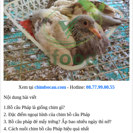
Xem tại
chimbocau.com
- Hotline:
08.77.99.00.55
Nội dung bài viết
1.Bồ câu Pháp là giống chim gì?
2. Đặc điểm ngoại hình của chim bồ câu Pháp
3. Bồ câu pháp đẻ mấy trứng? Ấp bao nhiêu ngày thì nở?
4. Cách nuôi chim bồ câu Pháp hiệu quả nhất