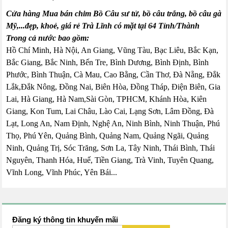
Cửa hàng Mua bán chim Bồ Câu sư tử, bồ câu trắng, bồ câu gà
Mỹ,...đẹp, khoẻ, giá rẻ Trà Lĩnh có mặt tại 64 Tỉnh/Thành
Trong cả nước bao gồm:
Hồ Chí Minh, Hà Nội, An Giang, Vũng Tàu, Bạc Liêu, Bắc Kạn,
Bắc Giang, Bắc Ninh, Bến Tre, Bình Dương, Bình Định, Bình
Phước, Bình Thuận, Cà Mau, Cao Bằng, Cần Thơ, Đà Nẵng, Đắk
Lắk,Đắk Nông, Đồng Nai, Biên Hòa, Đồng Tháp, Điện Biên, Gia
Lai, Hà Giang, Hà Nam,Sài Gòn, TPHCM, Khánh Hòa, Kiên
Giang, Kon Tum, Lai Châu, Lào Cai, Lạng Sơn, Lâm Đồng, Đà
Lạt, Long An, Nam Định, Nghệ An, Ninh Bình, Ninh Thuận, Phú
Thọ, Phú Yên, Quảng Bình, Quảng Nam, Quảng Ngãi, Quảng
Ninh, Quảng Trị, Sóc Trăng, Sơn La, Tây Ninh, Thái Bình, Thái
Nguyên, Thanh Hóa, Huế, Tiền Giang, Trà Vinh, Tuyên Quang,
Vĩnh Long, Vĩnh Phúc, Yên Bái...
Đăng ký thông tin khuyến mãi