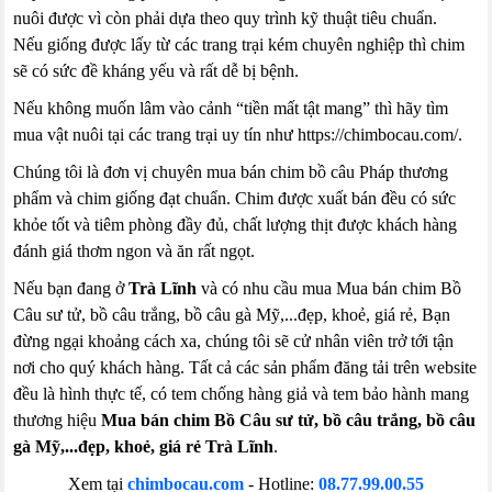
nuôi được vì còn phải dựa theo quy trình kỹ thuật tiêu chuẩn.
Nếu giống được lấy từ các trang trại kém chuyên nghiệp thì chim
sẽ có sức đề kháng yếu và rất dễ bị bệnh.
Nếu không muốn lâm vào cảnh “tiền mất tật mang” thì hãy tìm
mua vật nuôi tại các trang trại uy tín như https://chimbocau.com/.
Chúng tôi là đơn vị chuyên mua bán chim bồ câu Pháp thương
phẩm và chim giống đạt chuẩn. Chim được xuất bán đều có sức
khỏe tốt và tiêm phòng đầy đủ, chất lượng thịt được khách hàng
đánh giá thơm ngon và ăn rất ngọt.
Nếu bạn đang ở
Trà Lĩnh
và có nhu cầu mua Mua bán chim Bồ
Câu sư tử, bồ câu trắng, bồ câu gà Mỹ,...đẹp, khoẻ, giá rẻ, Bạn
đừng ngại khoảng cách xa, chúng tôi sẽ cử nhân viên trở tới tận
nơi cho quý khách hàng. Tất cả các sản phẩm đăng tải trên website
đều là hình thực tế, có tem chống hàng giả và tem bảo hành mang
thương hiệu
Mua bán chim Bồ Câu sư tử, bồ câu trắng, bồ câu
gà Mỹ,...đẹp, khoẻ, giá rẻ Trà Lĩnh
.
Xem tại
chimbocau.com
- Hotline:
08.77.99.00.55