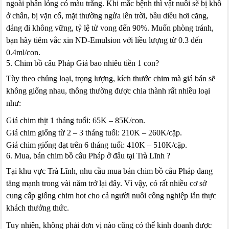
ngoài phân lỏng có màu trắng. Khi mắc bệnh thì vật nuôi sẽ bị khô
ở chân, bị vặn cổ, mặt thường ngửa lên trời, bầu diều hơi căng,
dáng đi không vững, tỷ lệ tử vong đến 90%. Muốn phòng tránh,
bạn hãy tiêm vắc xin ND-Emulsion với liều lượng từ 0.3 đến
0.4ml/con.
5. Chim bồ câu Pháp Giá bao nhiêu tiền 1 con?
Tùy theo chủng loại, trọng lượng, kích thước chim mà giá bán sẽ
không giống nhau, thông thường được chia thành rất nhiều loại
như:
Giá chim thịt 1 tháng tuổi: 65K – 85K/con.
Giá chim giống từ 2 – 3 tháng tuổi: 210K – 260K/cặp.
Giá chim giống đạt trên 6 tháng tuổi: 410K – 510K/cặp.
6. Mua, bán chim bồ câu Pháp ở đâu tại Trà Lĩnh ?
Tại khu vực Trà Lĩnh, nhu cầu mua bán chim bồ câu Pháp đang
tăng mạnh trong vài năm trở lại đây. Vì vậy, có rất nhiều cơ sở
cung cấp giống chim hot cho cả người nuôi công nghiệp lẫn thực
khách thưởng thức.
Tuy nhiên, không phải đơn vị nào cũng có thể kinh doanh được