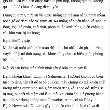
gió lùa. Lối vào nên được thiết kế phù hợp, không quá to, không
quá nhỏ để chim dễ dàng di chuyển.
Dụng cụ đựng thức ăn và nươc suống có thể làm bằng nhựa mềm
hoặc gỗ để đảm bảo vệ sinhSau 3-4 tháng nên tiến hành vệ sinh lại
lồng, loại bỏ phân, chất thải, phun thuốc khử trùng, điều chỉnh lại
các khu vực bị hư hỏng
Bệnh thường gặp
Muốn vật nuôi phát triển toàn diện thì chủ nhân cần phải thường
xuyên để ý tới tình trạng sức khỏe cũng như có biện pháp phòng
bệnh kịp thời.
Một số căn bệnh điển hình nhất cần ở loài chim này là:
Bệnh nhiễm khuẩn E.coli và Salmonella: Thường không có biểu
hiện rõ ràng nên rất dễ bị bỏ qua các triệu chứng có thể khiến chất
lượng trứng được sinh sản giảm thiểu đáng kể. Theo đó, trứng sẽ
bị ung, bị chết và thậm chí là bị thối khi chim ấp. Để phòng bệnh,
bạn hãy sử dụng kháng sinh Gentadox, Ampicol và Doxytin
Bệnh Newcastle: Do virus gây ra khiến cho chim bị ủ rũ và đi