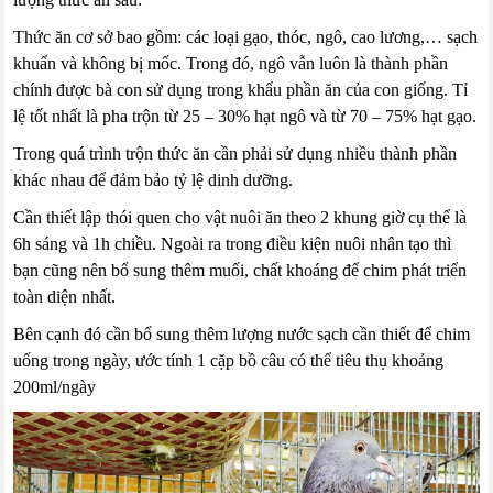
Thức ăn cơ sở bao gồm: các loại gạo, thóc, ngô, cao lương,… sạch
khuẩn và không bị mốc. Trong đó, ngô vẫn luôn là thành phần
chính được bà con sử dụng trong khẩu phần ăn của con giống. Tỉ
lệ tốt nhất là pha trộn từ 25 – 30% hạt ngô và từ 70 – 75% hạt gạo.
Trong quá trình trộn thức ăn cần phải sử dụng nhiều thành phần
khác nhau để đảm bảo tỷ lệ dinh dưỡng.
Cần thiết lập thói quen cho vật nuôi ăn theo 2 khung giờ cụ thể là
6h sáng và 1h chiều. Ngoài ra trong điều kiện nuôi nhân tạo thì
bạn cũng nên bổ sung thêm muối, chất khoáng để chim phát triển
toàn diện nhất.
Bên cạnh đó cần bổ sung thêm lượng nước sạch cần thiết để chim
uống trong ngày, ước tính 1 cặp bồ câu có thể tiêu thụ khoảng
200ml/ngày