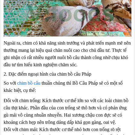
Ngoài ra, chim có khả năng sinh trưởng và phát triển mạnh mẽ nên
thường mang lại hiệu quả chăn nuôi cao cho chủ đầu tư. Thực tế
ghi nhận có rất nhiều người nuôi bồ câu thành công nhờ chịu khó
đầu tư tìm hiểu kinh nghiệm chăm sóc.
2. Đặc điểm ngoại hình của chim bồ câu Pháp
So với
chim bồ câu
thuần chủng thì Bồ Câu Pháp sẽ có một số
khác biệt, cụ thể:
Đối với chim trống: Kích thước cơ thể lớn so với các loài chim bồ
câu thịt khác. Phần đầu của con trống sẽ thô hơn và có phản ứng
gù mái vô cùng nhuần nhuyễn. Hai xương chậu con đực sẽ có
khoảng cách hẹp nên trông dáng dấp khá gọn gàng, oai vệ.
Đối với chim mái: Kích thước cơ thể nhỏ hơn con trống rõ rệt