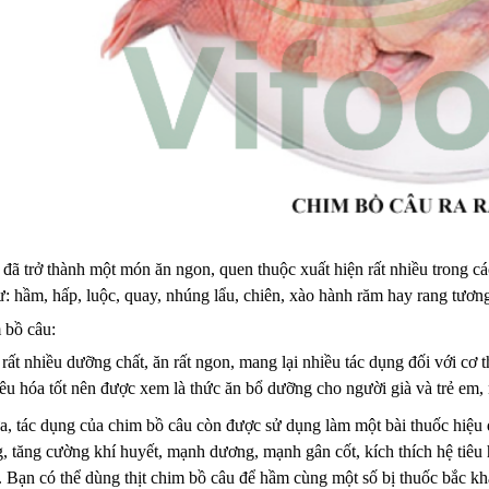
đã trở thành một món ăn ngon, quen thuộc xuất hiện rất nhiều trong cá
 hầm, hấp, luộc, quay, nhúng lẩu, chiên, xào hành răm hay rang tương,
 bồ câu:
rất nhiều dưỡng chất, ăn rất ngon, mang lại nhiều tác dụng đối với cơ t
êu hóa tốt nên được xem là thức ăn bổ dưỡng cho người già và trẻ em,
, tác dụng của chim bồ câu còn được sử dụng làm một bài thuốc hiệu q
g, tăng cường khí huyết, mạnh dương, mạnh gân cốt, kích thích hệ tiêu 
u. Bạn có thể dùng thịt chim bồ câu để hầm cùng một số bị thuốc bắc k