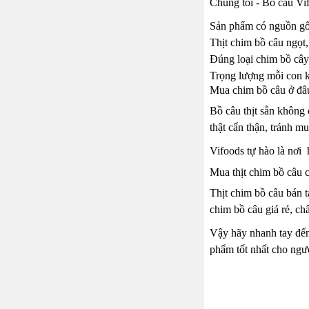
Chúng tôi - Bồ câu Vif
Sản phẩm có nguồn gốc 
Thịt chim bồ câu ngọt,
Đúng loại chim bồ cây 
Trọng lượng mỗi con 
Mua chim bồ câu ở đâu
Bồ câu thịt sẵn không 
thật cẩn thận, tránh 
Vifoods tự hào là nơi
Mua thịt chim bồ câu 
Thịt chim bồ câu bán t
chim bồ câu giá rẻ, ch
Vậy hãy nhanh tay đến
phẩm tốt nhất cho ngườ