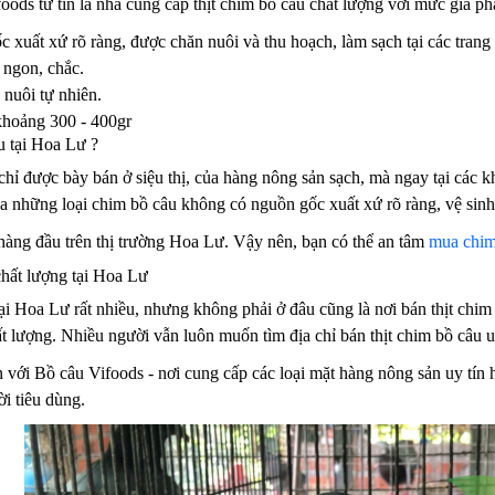
oods tư tin là nhà cung cấp thịt chim bồ câu chất lượng với mức giá ph
xuất xứ rõ ràng, được chăn nuôi và thu hoạch, làm sạch tại các trang t
 ngon, chắc.
nuôi tự nhiên.
khoảng 300 - 400gr
 tại Hoa Lư ?
chỉ được bày bán ở siệu thị, của hàng nông sản sạch, mà ngay tại các 
mua những loại chim bồ câu không có nguồn gốc xuất xứ rõ ràng, vệ si
 hàng đầu trên thị trường Hoa Lư. Vậy nên, bạn có thể an tâm
mua chim 
chất lượng tại Hoa Lư
ại Hoa Lư rất nhiều, nhưng không phải ở đâu cũng là nơi bán thịt chim
ất lượng. Nhiều người vẫn luôn muốn tìm địa chỉ bán thịt chim bồ câu u
 với Bồ câu Vifoods - nơi cung cấp các loại mặt hàng nông sản uy tín
i tiêu dùng.