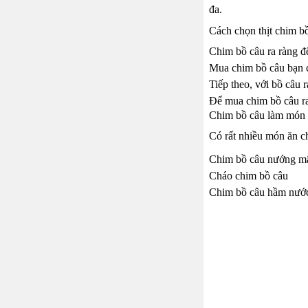
đa.
Cách chọn thịt chim bồ
Chim bồ câu ra ràng để
Mua chim bồ câu bạn c
Tiếp theo, với bồ câu 
Để mua chim bồ câu ra
Chim bồ câu làm món 
Có rất nhiều món ăn ch
Chim bồ câu nướng m
Cháo chim bồ câu
Chim bồ câu hầm nước