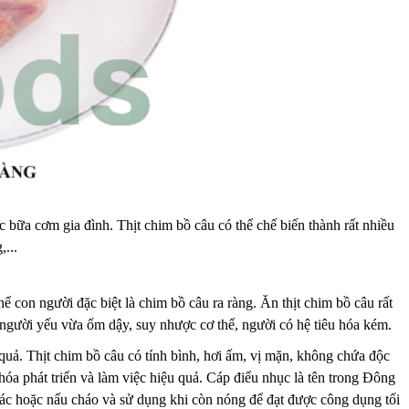
c bữa cơm gia đình. Thịt chim bồ câu có thể chế biến thành rất nhiều
...
hể con người đặc biệt là chim bồ câu ra ràng. Ăn thịt chim bồ câu rất
 người yếu vừa ốm dậy, suy nhược cơ thể, người có hệ tiêu hóa kém.
uả. Thịt chim bồ câu có tính bình, hơi ấm, vị mặn, không chứa độc
hóa phát triển và làm việc hiệu quả. Cáp điểu nhục là tên trong Đông
hác hoặc nấu cháo và sử dụng khi còn nóng để đạt được công dụng tối