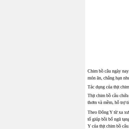
Chim bồ câu ngày nay 
món ăn, chẳng hạn như:
Tác dụng của thịt chim
Thịt chim bồ câu chứa 
thơm và mềm, hỗ trợ ti
Theo Đông Y từ xa xưa
tố giúp bồi bổ ngũ tạn
Y của thịt chim bồ câ