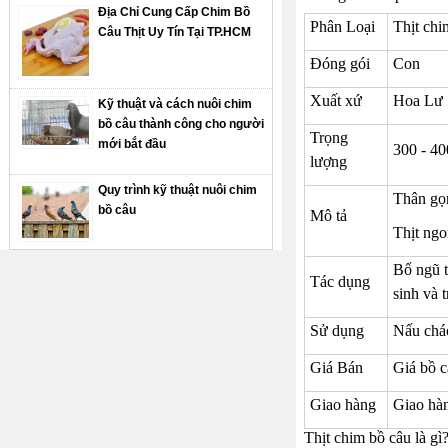
Địa Chỉ Cung Cấp Chim Bồ
Phân Loại
Thịt chi
Câu Thịt Uy Tín Tại TP.HCM
Đóng gói
Con
Xuất xứ
Hoa Lư
Kỹ thuật và cách nuôi chim
bồ câu thành công cho người
Trọng
mới bắt đầu
300 - 40
lượng
Quy trình kỹ thuật nuôi chim
Thân gọn
bồ câu
Mô tả
Thịt ngo
Bổ ngũ t
Tác dụng
sinh và t
Sử dụng
Nấu cháo
Giá Bán
Giá bồ c
Giao hàng
Giao hàn
Thịt chim bồ câu là gì