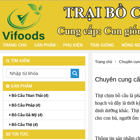
TRANG CHỦ
SẢN PHẨM
PHỤ KIỆN
TRẠI GIỐNG
NÔNG NG
TÌM KIẾM
Trang chủ
Chuyên cung
Chuyên cung cấp
SẢN PHẨM
Thịt chim bồ câu là ph
Bồ Câu Titan Thái (
4
)
hoạch và đây là thời k
Bồ Câu Pháp (
4
)
dinh dưỡng khác. Thịt 
Bồ Câu Gà Mỹ (
4
)
cho con bú, người ốm ă
Bồ Câu Thịt (
4
)
TIN TỨC
Thông tin sản phẩm ch