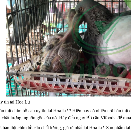
y tín tại Hoa Lư
án thịt chim bồ câu uy tín tại Hoa Lư ? Hiện nay có nhiều nơi bán th
ến chất lượng, nguồn gốc của nó. Hãy đến ngay Bồ câu Vifoods để mua 
 bán thịt chim bồ câu chất lượng, giá rẻ nhất tại Hoa Lư. Sản phẩm tại