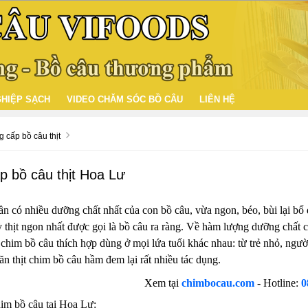
HIỆP SẠCH
VIDEO CHĂM SÓC BỒ CÂU
LIÊN HỆ
 cấp bồ câu thịt
 bồ câu thịt Hoa Lư
ần có nhiều dưỡng chất nhất của con bồ câu, vừa ngon, béo, bùi lại b
ỳ thịt ngon nhất được gọi là bồ câu ra ràng. Về hàm lượng dưỡng chất c
chim bồ câu thích hợp dùng ở mọi lứa tuổi khác nhau: từ trẻ nhỏ, người
n thịt chim bồ câu hầm đem lại rất nhiều tác dụng.
Xem tại
chimbocau.com
- Hotline:
0
im bồ câu tại Hoa Lư: