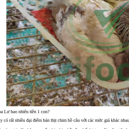
oa Lư bao nhiêu tiền 1 con?
ay có rất nhiều đại điểm bán thịt chim bồ câu với các mức giá khác n