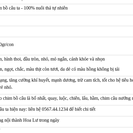
m bồ câu ta - 100% nuôi thả tự nhiên
0gr/con
, hình thoi, đầu tròn, nhỏ, mỏ ngắn, cánh khỏe và nhọn
n, ngọt, chắc, màu thịt còn tươi, da dẻ có màu hồng không bị tái
ạng, tăng cường khí huyết, mạnh dương, trừ cam tích, tốt cho hệ tiêu hó
rẻ nhỏ.
 chim bồ câu là bổ nhất, quay, luộc, chiên, lẩu, hầm, chim câu nướng
âu ta hiện nay: liên hệ 0567.44.1234 để biết chi tiết
g nội thành Hoa Lư trong ngày
?