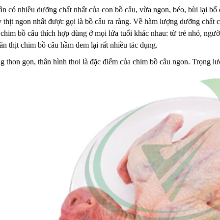
ần có nhiều dưỡng chất nhất của con bồ câu, vừa ngon, béo, bùi lại b
ỳ thịt ngon nhất được gọi là bồ câu ra ràng. Về hàm lượng dưỡng chất c
chim bồ câu thích hợp dùng ở mọi lứa tuổi khác nhau: từ trẻ nhỏ, người
n thịt chim bồ câu hầm đem lại rất nhiều tác dụng.
 thon gọn, thân hình thoi là đặc điểm của chim bồ câu ngon. Trọng l