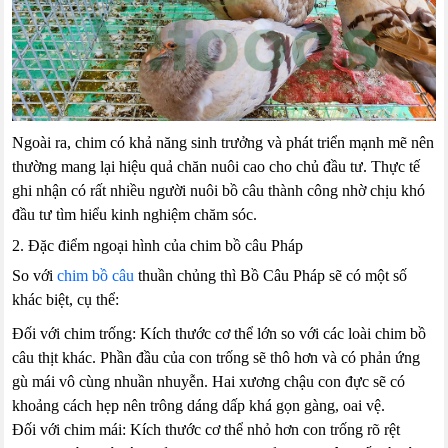
Ngoài ra, chim có khả năng sinh trưởng và phát triển mạnh mẽ nên
thường mang lại hiệu quả chăn nuôi cao cho chủ đầu tư. Thực tế
ghi nhận có rất nhiều người nuôi bồ câu thành công nhờ chịu khó
đầu tư tìm hiểu kinh nghiệm chăm sóc.
2. Đặc điểm ngoại hình của chim bồ câu Pháp
So với
chim bồ câu
thuần chủng thì Bồ Câu Pháp sẽ có một số
khác biệt, cụ thể:
Đối với chim trống: Kích thước cơ thể lớn so với các loài chim bồ
câu thịt khác. Phần đầu của con trống sẽ thô hơn và có phản ứng
gù mái vô cùng nhuần nhuyễn. Hai xương chậu con đực sẽ có
khoảng cách hẹp nên trông dáng dấp khá gọn gàng, oai vệ.
Đối với chim mái: Kích thước cơ thể nhỏ hơn con trống rõ rệt