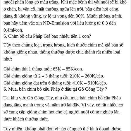
ngoài phân lỏng có màu trắng. Khi mắc bệnh thì vật nuôi sẽ bị khô
ở chân, bị vặn cổ, mặt thường ngửa lên trời, bầu diều hơi căng,
dáng đi không vững, tỷ lệ tử vong đến 90%. Muốn phòng tránh,
bạn hãy tiêm vắc xin ND-Emulsion với liều lượng từ 0.3 đến
0.4ml/con.
5. Chim bồ câu Pháp Giá bao nhiêu tiền 1 con?
Tùy theo chủng loại, trọng lượng, kích thước chim mà giá bán sẽ
không giống nhau, thông thường được chia thành rất nhiều loại
như:
Giá chim thịt 1 tháng tuổi: 65K – 85K/con.
Giá chim giống từ 2 – 3 tháng tuổi: 210K – 260K/cặp.
Giá chim giống đạt trên 6 tháng tuổi: 410K – 510K/cặp.
6. Mua, bán chim bồ câu Pháp ở đâu tại Gò Công Tây ?
Tại khu vực Gò Công Tây, nhu cầu mua bán chim bồ câu Pháp
đang tăng mạnh trong vài năm trở lại đây. Vì vậy, có rất nhiều cơ
sở cung cấp giống chim hot cho cả người nuôi công nghiệp lẫn
thực khách thưởng thức.
Tuy nhiên, không phải đơn vị nào cũng có thể kinh doanh được