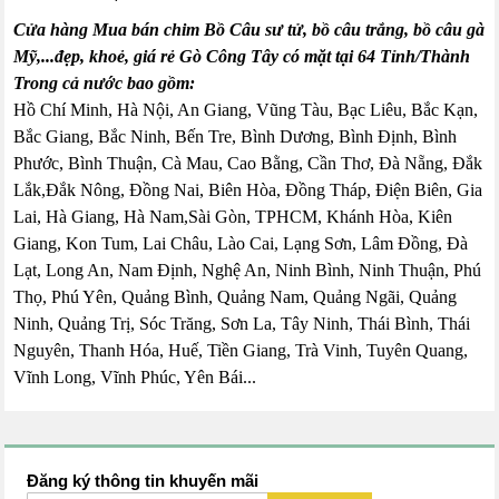
Cửa hàng Mua bán chim Bồ Câu sư tử, bồ câu trắng, bồ câu gà
Mỹ,...đẹp, khoẻ, giá rẻ Gò Công Tây có mặt tại 64 Tỉnh/Thành
Trong cả nước bao gồm:
Hồ Chí Minh, Hà Nội, An Giang, Vũng Tàu, Bạc Liêu, Bắc Kạn,
Bắc Giang, Bắc Ninh, Bến Tre, Bình Dương, Bình Định, Bình
Phước, Bình Thuận, Cà Mau, Cao Bằng, Cần Thơ, Đà Nẵng, Đắk
Lắk,Đắk Nông, Đồng Nai, Biên Hòa, Đồng Tháp, Điện Biên, Gia
Lai, Hà Giang, Hà Nam,Sài Gòn, TPHCM, Khánh Hòa, Kiên
Giang, Kon Tum, Lai Châu, Lào Cai, Lạng Sơn, Lâm Đồng, Đà
Lạt, Long An, Nam Định, Nghệ An, Ninh Bình, Ninh Thuận, Phú
Thọ, Phú Yên, Quảng Bình, Quảng Nam, Quảng Ngãi, Quảng
Ninh, Quảng Trị, Sóc Trăng, Sơn La, Tây Ninh, Thái Bình, Thái
Nguyên, Thanh Hóa, Huế, Tiền Giang, Trà Vinh, Tuyên Quang,
Vĩnh Long, Vĩnh Phúc, Yên Bái...
Đăng ký thông tin khuyến mãi