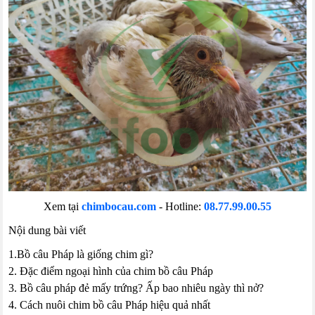
Xem tại
chimbocau.com
- Hotline:
08.77.99.00.55
Nội dung bài viết
1.Bồ câu Pháp là giống chim gì?
2. Đặc điểm ngoại hình của chim bồ câu Pháp
3. Bồ câu pháp đẻ mấy trứng? Ấp bao nhiêu ngày thì nở?
4. Cách nuôi chim bồ câu Pháp hiệu quả nhất