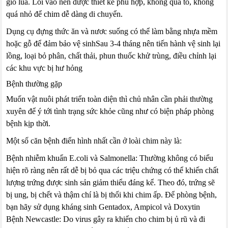
gió lùa. Lối vào nên được thiết kế phù hợp, không quá to, không
quá nhỏ để chim dễ dàng di chuyển.
Dụng cụ đựng thức ăn và nươc suống có thể làm bằng nhựa mềm
hoặc gỗ để đảm bảo vệ sinhSau 3-4 tháng nên tiến hành vệ sinh lại
lồng, loại bỏ phân, chất thải, phun thuốc khử trùng, điều chỉnh lại
các khu vực bị hư hỏng
Bệnh thường gặp
Muốn vật nuôi phát triển toàn diện thì chủ nhân cần phải thường
xuyên để ý tới tình trạng sức khỏe cũng như có biện pháp phòng
bệnh kịp thời.
Một số căn bệnh điển hình nhất cần ở loài chim này là:
Bệnh nhiễm khuẩn E.coli và Salmonella: Thường không có biểu
hiện rõ ràng nên rất dễ bị bỏ qua các triệu chứng có thể khiến chất
lượng trứng được sinh sản giảm thiểu đáng kể. Theo đó, trứng sẽ
bị ung, bị chết và thậm chí là bị thối khi chim ấp. Để phòng bệnh,
bạn hãy sử dụng kháng sinh Gentadox, Ampicol và Doxytin
Bệnh Newcastle: Do virus gây ra khiến cho chim bị ủ rũ và đi