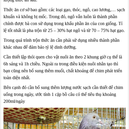
Thức ăn cơ sở bao gồm: các loại gạo, thóc, ngô, cao lương,… sạch
khuẩn và không bị mốc. Trong đó, ngô vẫn luôn là thành phần
chính được bà con sử dụng trong khẩu phần ăn của con giống. Tỉ
lệ tốt nhất là pha trộn từ 25 – 30% hạt ngô và từ 70 – 75% hạt gạo.
Trong quá trình trộn thức ăn cần phải sử dụng nhiều thành phần
khác nhau để đảm bảo tỷ lệ dinh dưỡng.
Cần thiết lập thói quen cho vật nuôi ăn theo 2 khung giờ cụ thể là
6h sáng và 1h chiều. Ngoài ra trong điều kiện nuôi nhân tạo thì
bạn cũng nên bổ sung thêm muối, chất khoáng để chim phát triển
toàn diện nhất.
Bên cạnh đó cần bổ sung thêm lượng nước sạch cần thiết để chim
uống trong ngày, ước tính 1 cặp bồ câu có thể tiêu thụ khoảng
200ml/ngày