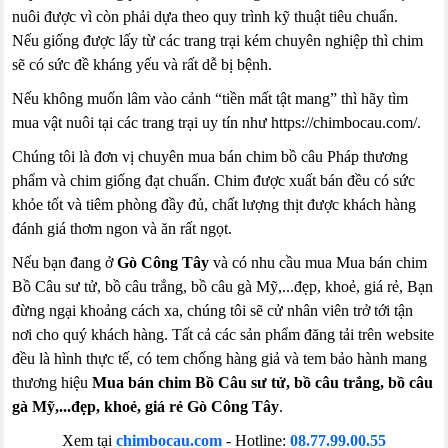
nuôi được vì còn phải dựa theo quy trình kỹ thuật tiêu chuẩn.
Nếu giống được lấy từ các trang trại kém chuyên nghiệp thì chim
sẽ có sức đề kháng yếu và rất dễ bị bệnh.
Nếu không muốn lâm vào cảnh “tiền mất tật mang” thì hãy tìm
mua vật nuôi tại các trang trại uy tín như https://chimbocau.com/.
Chúng tôi là đơn vị chuyên mua bán chim bồ câu Pháp thương
phẩm và chim giống đạt chuẩn. Chim được xuất bán đều có sức
khỏe tốt và tiêm phòng đầy đủ, chất lượng thịt được khách hàng
đánh giá thơm ngon và ăn rất ngọt.
Nếu bạn đang ở
Gò Công Tây
và có nhu cầu mua Mua bán chim
Bồ Câu sư tử, bồ câu trắng, bồ câu gà Mỹ,...đẹp, khoẻ, giá rẻ, Bạn
đừng ngại khoảng cách xa, chúng tôi sẽ cử nhân viên trở tới tận
nơi cho quý khách hàng. Tất cả các sản phẩm đăng tải trên website
đều là hình thực tế, có tem chống hàng giả và tem bảo hành mang
thương hiệu
Mua bán chim Bồ Câu sư tử, bồ câu trắng, bồ câu
gà Mỹ,...đẹp, khoẻ, giá rẻ Gò Công Tây
.
Xem tại
chimbocau.com
- Hotline:
08.77.99.00.55