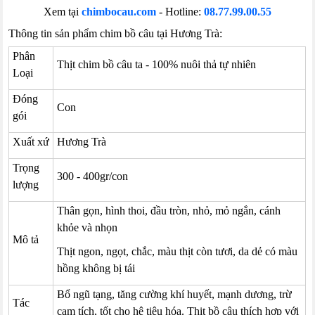
Xem tại
chimbocau.com
- Hotline:
08.77.99.00.55
Thông tin sản phẩm chim bồ câu tại Hương Trà:
Phân
Thịt chim bồ câu ta - 100% nuôi thả tự nhiên
Loại
Đóng
Con
gói
Xuất xứ
Hương Trà
Trọng
300 - 400gr/con
lượng
Thân gọn, hình thoi, đầu tròn, nhỏ, mỏ ngắn, cánh
khỏe và nhọn
Mô tả
Thịt ngon, ngọt, chắc, màu thịt còn tươi, da dẻ có màu
hồng không bị tái
Bổ ngũ tạng, tăng cường khí huyết, mạnh dương, trừ
Tác
cam tích, tốt cho hệ tiêu hóa. Thịt bồ câu thích hợp với