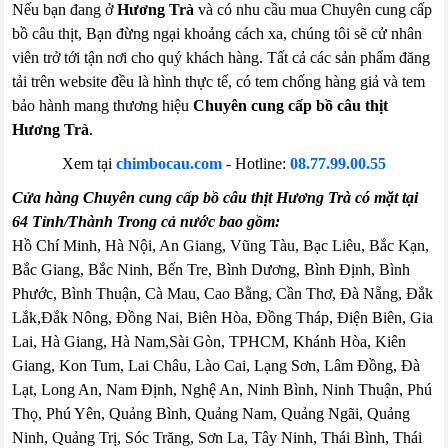
Nếu bạn đang ở
Hương Trà
và có nhu cầu mua Chuyên cung cấp
bồ câu thịt, Bạn đừng ngại khoảng cách xa, chúng tôi sẽ cử nhân
viên trở tới tận nơi cho quý khách hàng. Tất cả các sản phẩm đăng
tải trên website đều là hình thực tế, có tem chống hàng giả và tem
bảo hành mang thương hiệu
Chuyên cung cấp bồ câu thịt
Hương Trà
.
Xem tại
chimbocau.com
- Hotline:
08.77.99.00.55
Cửa hàng Chuyên cung cấp bồ câu thịt Hương Trà có mặt tại
64 Tỉnh/Thành Trong cả nước bao gồm:
Hồ Chí Minh, Hà Nội, An Giang, Vũng Tàu, Bạc Liêu, Bắc Kạn,
Bắc Giang, Bắc Ninh, Bến Tre, Bình Dương, Bình Định, Bình
Phước, Bình Thuận, Cà Mau, Cao Bằng, Cần Thơ, Đà Nẵng, Đắk
Lắk,Đắk Nông, Đồng Nai, Biên Hòa, Đồng Tháp, Điện Biên, Gia
Lai, Hà Giang, Hà Nam,Sài Gòn, TPHCM, Khánh Hòa, Kiên
Giang, Kon Tum, Lai Châu, Lào Cai, Lạng Sơn, Lâm Đồng, Đà
Lạt, Long An, Nam Định, Nghệ An, Ninh Bình, Ninh Thuận, Phú
Thọ, Phú Yên, Quảng Bình, Quảng Nam, Quảng Ngãi, Quảng
Ninh, Quảng Trị, Sóc Trăng, Sơn La, Tây Ninh, Thái Bình, Thái