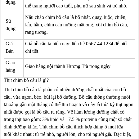
dụng
thể trạng người cao tuổi, phụ nữ sau sinh và trẻ nhỏ.
Nấu cháo chim bồ câu là bổ nhất, quay, luộc, chiên,
Sử
lẩu, hầm, chim câu nướng mật ong, xôi chim bồ câu,
dụng
rang tương.
Giá
Giá bồ câu ta hiện nay: liên hệ 0567.44.1234 để biết
Bán
chi tiết
Giao
Giao hàng nội thành Hương Trà trong ngày
hàng
Thịt chim bồ câu là gì?
Thịt chim bồ câu là phần có nhiều dưỡng chất nhất của con bồ
câu, vừa ngon, béo, bùi lại bổ dưỡng. Bồ câu thông thường nuôi
khoảng gần một tháng có thể thu hoạch và đây là thời kỳ thịt ngon
nhất được gọi là bồ câu ra ràng. Về hàm lượng dưỡng chất có
trong thịt bao gồm: 3% lipid và 17.5 % proteinn cùng một số chất
dinh dưỡng khác. Thịt chim bồ câu thích hợp dùng ở mọi lứa
tuổi khác nhau: từ trẻ nhỏ, người lớn, cho tới người già. Đặc biệt,