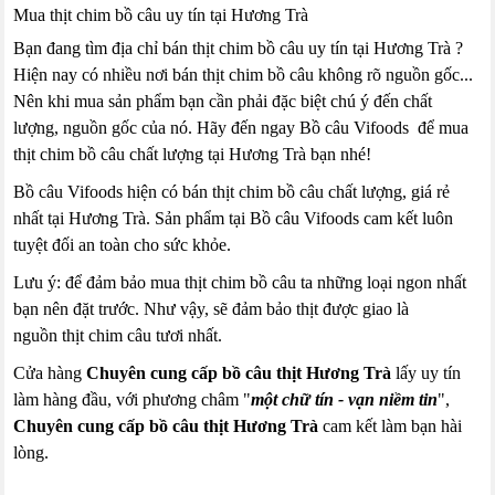
Mua thịt chim bồ câu uy tín tại Hương Trà
Bạn đang tìm địa chỉ bán thịt chim bồ câu uy tín tại Hương Trà ?
Hiện nay có nhiều nơi bán thịt chim bồ câu không rõ nguồn gốc...
Nên khi mua sản phẩm bạn cần phải đặc biệt chú ý đến chất
lượng, nguồn gốc của nó. Hãy đến ngay Bồ câu Vifoods để mua
thịt chim bồ câu chất lượng tại Hương Trà bạn nhé!
Bồ câu Vifoods hiện có bán thịt chim bồ câu chất lượng, giá rẻ
nhất tại Hương Trà. Sản phẩm tại Bồ câu Vifoods cam kết luôn
tuyệt đối an toàn cho sức khỏe.
Lưu ý: để đảm bảo mua thịt chim bồ câu ta những loại ngon nhất
bạn nên đặt trước. Như vậy, sẽ đảm bảo thịt được giao là
nguồn thịt chim câu tươi nhất.
Cửa hàng
Chuyên cung cấp bồ câu thịt Hương Trà
lấy uy tín
làm hàng đầu, với phương châm "
một chữ tín - vạn niềm tin
",
Chuyên cung cấp bồ câu thịt Hương Trà
cam kết làm bạn hài
lòng.