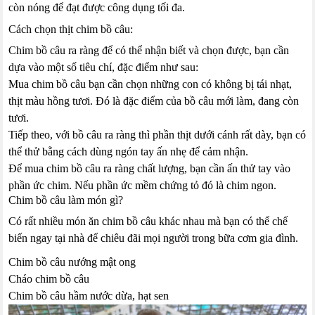
còn nóng để đạt được công dụng tối đa.
Cách chọn thịt chim bồ câu:
Chim bồ câu ra ràng để có thể nhận biết và chọn được, bạn cần
dựa vào một số tiêu chí, đặc điểm như sau:
Mua chim bồ câu bạn cần chọn những con có không bị tái nhạt,
thịt màu hồng tươi. Đó là đặc điểm của bồ câu mới làm, đang còn
tươi.
Tiếp theo, với bồ câu ra ràng thì phần thịt dưới cánh rất dày, bạn có
thể thử bằng cách dùng ngón tay ấn nhẹ để cảm nhận.
Để mua chim bồ câu ra ràng chất lượng, bạn cần ấn thử tay vào
phần ức chim. Nếu phần ức mềm chứng tỏ đó là chim ngon.
Chim bồ câu làm món gì?
Có rất nhiều món ăn chim bồ câu khác nhau mà bạn có thể chế
biến ngay tại nhà để chiêu đãi mọi người trong bữa cơm gia đình.
Chim bồ câu nướng mật ong
Cháo chim bồ câu
Chim bồ câu hầm nước dừa, hạt sen