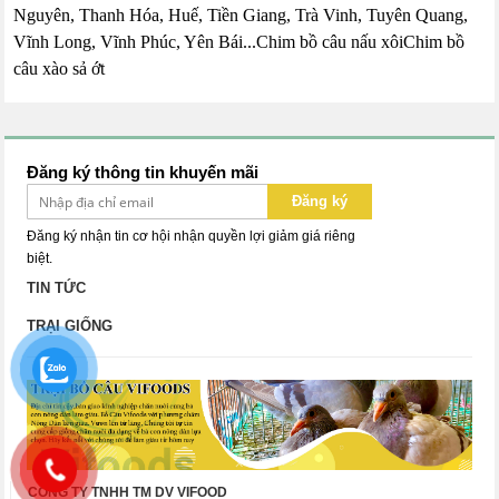
Nguyên, Thanh Hóa, Huế, Tiền Giang, Trà Vinh, Tuyên Quang,
Vĩnh Long, Vĩnh Phúc, Yên Bái...
Chim bồ câu nấu xôi
Chim bồ
câu xào sả ớt
Đăng ký thông tin khuyến mãi
Đăng ký
Đăng ký nhận tin cơ hội nhận quyền lợi giảm giá riêng
biệt.
TIN TỨC
TRẠI GIỐNG
CÔNG TY TNHH TM DV VIFOOD