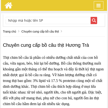
Toggl
navig
TÌM KIẾM
Trang chủ
Chuyên cung cấp bồ câu thịt
Chuyên cung cấp bồ câu thịt Hương Trà
Thịt chim bồ câu là phần có nhiều dưỡng chất nhất của con bồ
câu, vừa ngon, béo, bùi lại bổ dưỡng. Bồ câu thông thường nuôi
khoảng gần một tháng có thể thu hoạch và đây là thời kỳ thịt ngon
nhất được gọi là bồ câu ra ràng. Về hàm lượng dưỡng chất có
trong thịt bao gồm: 3% lipid và 17.5 % proteinn cùng một số chất
dinh dưỡng khác. Thịt chim bồ câu thích hợp dùng ở mọi lứa
tuổi khác nhau: từ trẻ nhỏ, người lớn, cho tới người già. Đặc biệt,
đối với phụ nữ mang thai, phụ nữ cho con bú, người ốm ăn thịt
chim bồ câu hầm đem lại rất nhiều tác dụng.