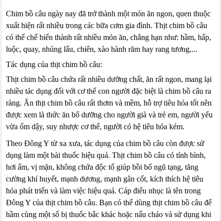
Chim bồ câu ngày nay đã trở thành một món ăn ngon, quen thuộc
xuất hiện rất nhiều trong các bữa cơm gia đình. Thịt chim bồ câu
có thể chế biến thành rất nhiều món ăn, chẳng hạn như: hầm, hấp,
luộc, quay, nhúng lẩu, chiên, xào hành răm hay rang tương,...
Tác dụng của thịt chim bồ câu:
Thịt chim bồ câu chứa rất nhiều dưỡng chất, ăn rất ngon, mang lại
nhiều tác dụng đối với cơ thể con người đặc biệt là chim bồ câu ra
ràng. Ăn thịt chim bồ câu rất thơm và mềm, hỗ trợ tiêu hóa tốt nên
được xem là thức ăn bổ dưỡng cho người già và trẻ em, người yếu
vừa ốm dậy, suy nhược cơ thể, người có hệ tiêu hóa kém.
Theo Đông Y từ xa xưa, tác dụng của chim bồ câu còn được sử
dụng làm một bài thuốc hiệu quả. Thịt chim bồ câu có tính bình,
hơi ấm, vị mặn, không chứa độc tố giúp bồi bổ ngũ tạng, tăng
cường khí huyết, mạnh dương, mạnh gân cốt, kích thích hệ tiêu
hóa phát triển và làm việc hiệu quả. Cáp điểu nhục là tên trong
Đông Y của thịt chim bồ câu. Bạn có thể dùng thịt chim bồ câu để
hầm cùng một số bị thuốc bắc khác hoặc nấu cháo và sử dụng khi