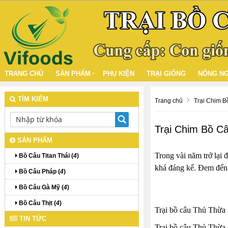
TRANG CHỦ
SẢN PHẨM
PHỤ KIỆN
TRẠI GIỐNG
NÔNG NG
TÌM KIẾM
Trang chủ
Trại Chim 
Trại Chim Bồ C
SẢN PHẨM
Trong vài năm trở lại
Bồ Câu Titan Thái (
4
)
khá đáng kể. Đem đến 
Bồ Câu Pháp (
4
)
Bồ Câu Gà Mỹ (
4
)
Bồ Câu Thịt (
4
)
Trại bồ câu Thủ Thừa
TIN TỨC
Trại bồ câu Thủ Thừa 