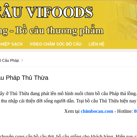
HIỆP SẠCH
VIDEO CHĂM SÓC BỒ CÂU
LIÊN HỆ
Bồ Câu Pháp
âu Pháp Thủ Thừa
 đây ở Thủ Thừa đang phát lên mô hình nuôi chim bồ câu Pháp thả lồng.
thu nhập cải thiện đời sống người dân. Trại bồ câu Thủ Thừa hiện nay 
Xem tại
chimbocau.com
- Hotline:
0
chuyên cung cấp bồ câu thịt, bồ câu giống cho khách hàng. Hiện nay c