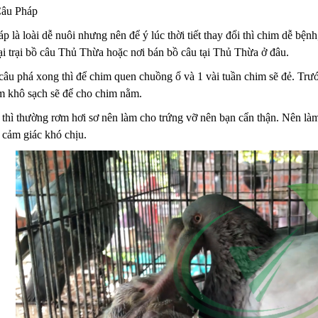
âu Pháp
 là loài dễ nuôi nhưng nên để ý lúc thời tiết thay đổi thì chim dễ b
i trại bồ câu Thủ Thừa hoặc nơi bán bồ câu tại Thủ Thừa ở đâu.
âu phá xong thì để chim quen chuồng ổ và 1 vài tuần chim sẽ đẻ. Trước
m khô sạch sẽ để cho chim nằm.
thì thường rơm hơi sơ nên làm cho trứng vỡ nên bạn cẩn thận. Nên làm 
 cảm giác khó chịu.