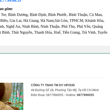
8.77.99.00.55
ao gồm:
 Tre, Bình Dương, Bình Định, Bình Phước, Bình Thuận, Cà Mau,
 Biên, Gia Lai, Hà Giang, Hà Nam,Sài Gòn, TPHCM, Khánh Hòa,
nh, Nghệ An, Ninh Bình, Ninh Thuận, Phú Thọ, Phú Yên, Quảng
 Bình, Thái Nguyên, Thanh Hóa, Huế, Tiền Giang, Trà Vinh, Tuyên
CÔNG TY TNHH TM DV VIFOOD
48 Đường Số 1B, Phường Tân Mỹ, Tp Hồ Chí Minh
Điện thoại: 0877990055 - Hotline:
0877990055