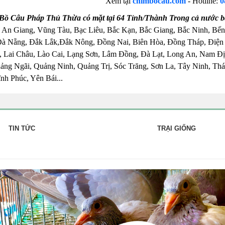
Xem tại
chimbocau.com
- Hotline:
0
Bồ Câu Pháp Thủ Thừa có mặt tại 64 Tỉnh/Thành Trong cả nước b
 An Giang, Vũng Tàu, Bạc Liêu, Bắc Kạn, Bắc Giang, Bắc Ninh, Bến
Đà Nẵng, Đắk Lắk,Đắk Nông, Đồng Nai, Biên Hòa, Đồng Tháp, Điện
 Lai Châu, Lào Cai, Lạng Sơn, Lâm Đồng, Đà Lạt, Long An, Nam Đị
ng Ngãi, Quảng Ninh, Quảng Trị, Sóc Trăng, Sơn La, Tây Ninh, Thái
nh Phúc, Yên Bái...
TIN TỨC
TRẠI GIỐNG