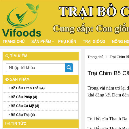
TRANG CHỦ
SẢN PHẨM
PHỤ KIỆN
TRẠI GIỐNG
NÔNG NG
TÌM KIẾM
Trang chủ
Trại Chim 
Trại Chim Bồ C
SẢN PHẨM
Trong vài năm trở lại
Bồ Câu Titan Thái (
4
)
khá đáng kể. Đem đến 
Bồ Câu Pháp (
4
)
Bồ Câu Gà Mỹ (
4
)
Bồ Câu Thịt (
4
)
Trại bồ câu Thanh Ba
TIN TỨC
Trại bồ câu Thanh Ba 