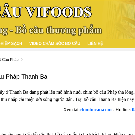
HIỆP SẠCH
VIDEO CHĂM SÓC BỒ CÂU
LIÊN HỆ
Bồ Câu Pháp
âu Pháp Thanh Ba
 đây ở Thanh Ba đang phát lên mô hình nuôi chim bồ câu Pháp thả lồng.
thu nhập cải thiện đời sống người dân. Trại bồ câu Thanh Ba hiện nay 
Xem tại
chimbocau.com
- Hotline:
0
chuyên cung cấp bồ câu thịt, bồ câu giống cho khách hàng. Hiện nay c