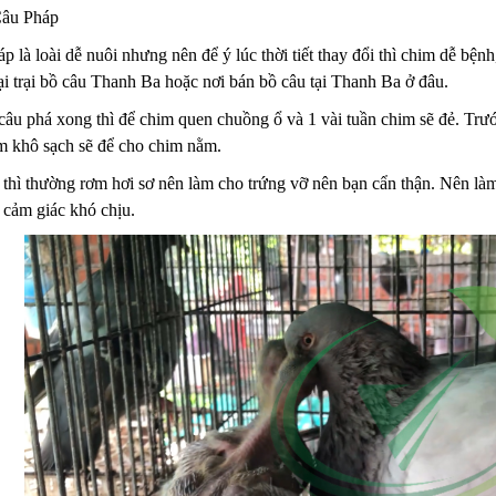
âu Pháp
 là loài dễ nuôi nhưng nên để ý lúc thời tiết thay đổi thì chim dễ b
i trại bồ câu Thanh Ba hoặc nơi bán bồ câu tại Thanh Ba ở đâu.
âu phá xong thì để chim quen chuồng ổ và 1 vài tuần chim sẽ đẻ. Trước
m khô sạch sẽ để cho chim nằm.
thì thường rơm hơi sơ nên làm cho trứng vỡ nên bạn cẩn thận. Nên làm 
 cảm giác khó chịu.