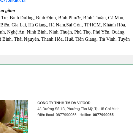
8.77.99.00.55
ao gồm:
 Tre, Bình Dương, Bình Định, Bình Phước, Bình Thuận, Cà Mau,
 Biên, Gia Lai, Hà Giang, Hà Nam,Sài Gòn, TPHCM, Khánh Hòa,
nh, Nghệ An, Ninh Bình, Ninh Thuận, Phú Thọ, Phú Yên, Quảng
 Bình, Thái Nguyên, Thanh Hóa, Huế, Tiền Giang, Trà Vinh, Tuyên
CÔNG TY TNHH TM DV VIFOOD
48 Đường Số 1B, Phường Tân Mỹ, Tp Hồ Chí Minh
Điện thoại: 0877990055 - Hotline:
0877990055