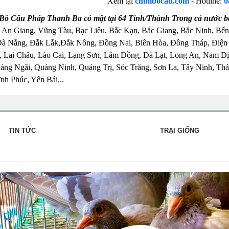
Xem tại
chimbocau.com
- Hotline:
0
Bồ Câu Pháp Thanh Ba có mặt tại 64 Tỉnh/Thành Trong cả nước b
 An Giang, Vũng Tàu, Bạc Liêu, Bắc Kạn, Bắc Giang, Bắc Ninh, Bến
Đà Nẵng, Đắk Lắk,Đắk Nông, Đồng Nai, Biên Hòa, Đồng Tháp, Điện
 Lai Châu, Lào Cai, Lạng Sơn, Lâm Đồng, Đà Lạt, Long An, Nam Đị
ng Ngãi, Quảng Ninh, Quảng Trị, Sóc Trăng, Sơn La, Tây Ninh, Thái
nh Phúc, Yên Bái...
TIN TỨC
TRẠI GIỐNG