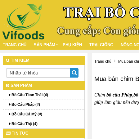
TRANG CHỦ
SẢN PHẨM
PHỤ KIỆN
TRẠI GIỐNG
NÔNG NG
TÌM KIẾM
Trang chủ
Mua bán chim
Mua bán chim Bồ
SẢN PHẨM
Chim
bồ câu Pháp
,
bồ
Bồ Câu Titan Thái (
4
)
giúp làm giàu nên đượ
Bồ Câu Pháp (
4
)
Bồ Câu Gà Mỹ (
4
)
Bồ Câu Thịt (
4
)
TIN TỨC