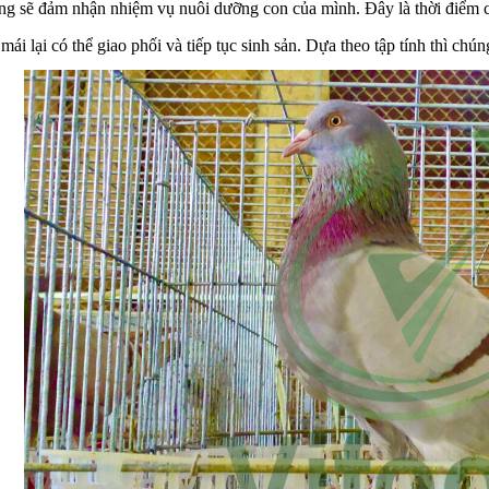
ng sẽ đảm nhận nhiệm vụ nuôi dưỡng con của mình. Đây là thời điểm ch
ái lại có thể giao phối và tiếp tục sinh sản. Dựa theo tập tính thì chún