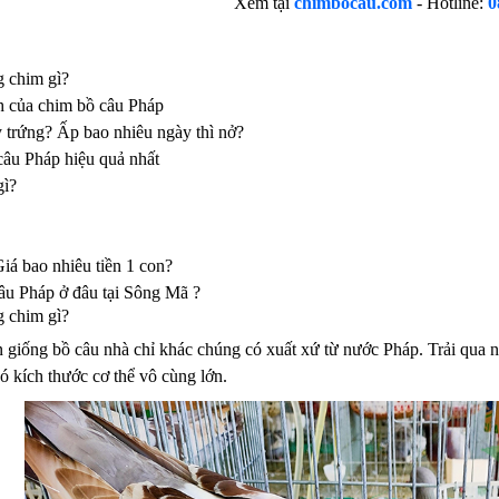
Xem tại
chimbocau.com
- Hotline:
0
g chim gì?
h của chim bồ câu Pháp
 trứng? Ấp bao nhiêu ngày thì nở?
câu Pháp hiệu quả nhất
gì?
iá bao nhiêu tiền 1 con?
âu Pháp ở đâu tại Sông Mã ?
g chim gì?
giống bồ câu nhà chỉ khác chúng có xuất xứ từ nước Pháp. Trải qua nh
 có kích thước cơ thể vô cùng lớn.