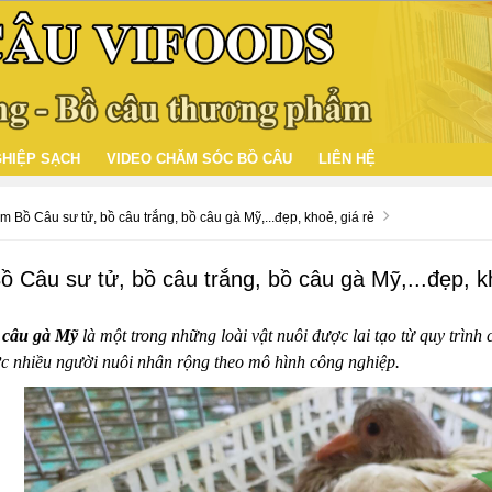
HIỆP SẠCH
VIDEO CHĂM SÓC BỒ CÂU
LIÊN HỆ
 Bồ Câu sư tử, bồ câu trắng, bồ câu gà Mỹ,...đẹp, khoẻ, giá rẻ
 Câu sư tử, bồ câu trắng, bồ câu gà Mỹ,...đẹp, k
 câu gà Mỹ
là một trong những loài vật nuôi được lai tạo từ quy trình
c nhiều người nuôi nhân rộng theo mô hình công nghiệp.