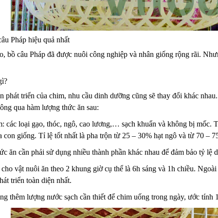
câu Pháp hiệu quả nhất
cao, bồ câu Pháp đã được nuôi công nghiệp và nhân giống rộng rãi. Như
gì?
n phát triển của chim, nhu cầu dinh dưỡng cũng sẽ thay đổi khác nhau.
hông qua hàm lượng thức ăn sau:
: các loại gạo, thóc, ngô, cao lương,… sạch khuẩn và không bị mốc. T
 con giống. Tỉ lệ tốt nhất là pha trộn từ 25 – 30% hạt ngô và từ 70 – 7
hức ăn cần phải sử dụng nhiều thành phần khác nhau để đảm bảo tỷ lệ 
n cho vật nuôi ăn theo 2 khung giờ cụ thể là 6h sáng và 1h chiều. Ngoà
át triển toàn diện nhất.
ng thêm lượng nước sạch cần thiết để chim uống trong ngày, ước tính 