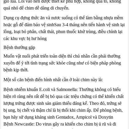
gió lùa. Lối vào nên được thiết kế phù hợp, không quá to, không
quá nhỏ để chim dễ dàng di chuyển.
Dụng cụ đựng thức ăn và nươc suống có thể làm bằng nhựa mềm
hoặc gỗ để đảm bảo vệ sinhSau 3-4 tháng nên tiến hành vệ sinh lại
lồng, loại bỏ phân, chất thải, phun thuốc khử trùng, điều chỉnh lại
các khu vực bị hư hỏng
Bệnh thường gặp
Muốn vật nuôi phát triển toàn diện thì chủ nhân cần phải thường
xuyên để ý tới tình trạng sức khỏe cũng như có biện pháp phòng
bệnh kịp thời.
Một số căn bệnh điển hình nhất cần ở loài chim này là:
Bệnh nhiễm khuẩn E.coli và Salmonella: Thường không có biểu
hiện rõ ràng nên rất dễ bị bỏ qua các triệu chứng có thể khiến chất
lượng trứng được sinh sản giảm thiểu đáng kể. Theo đó, trứng sẽ
bị ung, bị chết và thậm chí là bị thối khi chim ấp. Để phòng bệnh,
bạn hãy sử dụng kháng sinh Gentadox, Ampicol và Doxytin
Bệnh Newcastle: Do virus gây ra khiến cho chim bị ủ rũ và đi