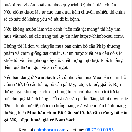
nuôi được vì còn phải dựa theo quy trình kỹ thuật tiêu chuẩn.
Nếu giống được lấy từ các trang trại kém chuyên nghiệp thì chim
sẽ có sức đề kháng yếu và rất dễ bị bệnh.
Nếu không muốn lâm vào cảnh “tiền mất tật mang” thì hãy tìm
mua vật nuôi tại các trang trại uy tín như https://chimbocau.com/.
Chúng tôi là đơn vị chuyên mua bán chim bồ câu Pháp thương
phẩm và chim giống đạt chuẩn. Chim được xuất bán đều có sức
khỏe tốt và tiêm phòng đầy đủ, chất lượng thịt được khách hàng
đánh giá thơm ngon và ăn rất ngọt.
Nếu bạn đang ở
Nam Sách
và có nhu cầu mua Mua bán chim Bồ
Câu sư tử, bồ câu trắng, bồ câu gà Mỹ,...đẹp, khoẻ, giá rẻ, Bạn
đừng ngại khoảng cách xa, chúng tôi sẽ cử nhân viên trở tới tận
nơi cho quý khách hàng. Tất cả các sản phẩm đăng tải trên website
đều là hình thực tế, có tem chống hàng giả và tem bảo hành mang
thương hiệu
Mua bán chim Bồ Câu sư tử, bồ câu trắng, bồ câu
gà Mỹ,...đẹp, khoẻ, giá rẻ Nam Sách
.
Xem tại
chimbocau.com
- Hotline:
08.77.99.00.55