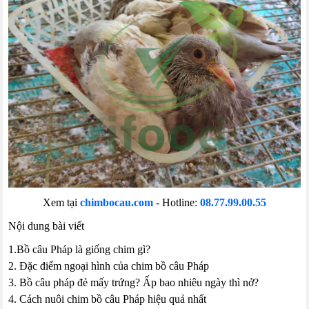
Xem tại
chimbocau.com
- Hotline:
08.77.99.00.55
Nội dung bài viết
1.Bồ câu Pháp là giống chim gì?
2. Đặc điểm ngoại hình của chim bồ câu Pháp
3. Bồ câu pháp đẻ mấy trứng? Ấp bao nhiêu ngày thì nở?
4. Cách nuôi chim bồ câu Pháp hiệu quả nhất