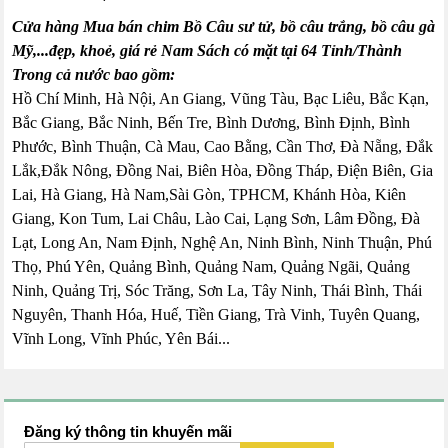
Cửa hàng Mua bán chim Bồ Câu sư tử, bồ câu trắng, bồ câu gà
Mỹ,...đẹp, khoẻ, giá rẻ Nam Sách có mặt tại 64 Tỉnh/Thành
Trong cả nước bao gồm:
Hồ Chí Minh, Hà Nội, An Giang, Vũng Tàu, Bạc Liêu, Bắc Kạn,
Bắc Giang, Bắc Ninh, Bến Tre, Bình Dương, Bình Định, Bình
Phước, Bình Thuận, Cà Mau, Cao Bằng, Cần Thơ, Đà Nẵng, Đắk
Lắk,Đắk Nông, Đồng Nai, Biên Hòa, Đồng Tháp, Điện Biên, Gia
Lai, Hà Giang, Hà Nam,Sài Gòn, TPHCM, Khánh Hòa, Kiên
Giang, Kon Tum, Lai Châu, Lào Cai, Lạng Sơn, Lâm Đồng, Đà
Lạt, Long An, Nam Định, Nghệ An, Ninh Bình, Ninh Thuận, Phú
Thọ, Phú Yên, Quảng Bình, Quảng Nam, Quảng Ngãi, Quảng
Ninh, Quảng Trị, Sóc Trăng, Sơn La, Tây Ninh, Thái Bình, Thái
Nguyên, Thanh Hóa, Huế, Tiền Giang, Trà Vinh, Tuyên Quang,
Vĩnh Long, Vĩnh Phúc, Yên Bái...
Đăng ký thông tin khuyến mãi