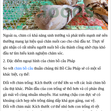
Ngoài ra, chim có khả năng sinh trưởng và phát triển mạnh mẽ nên
thường mang lại hiệu quả chăn nuôi cao cho chủ đầu tư. Thực tế
ghi nhận có rất nhiều người nuôi bồ câu thành công nhờ chịu khó
đầu tư tìm hiểu kinh nghiệm chăm sóc.
2. Đặc điểm ngoại hình của chim bồ câu Pháp
So với
chim bồ câu
thuần chủng thì Bồ Câu Pháp sẽ có một số
khác biệt, cụ thể:
Đối với chim trống: Kích thước cơ thể lớn so với các loài chim bồ
câu thịt khác. Phần đầu của con trống sẽ thô hơn và có phản ứng
gù mái vô cùng nhuần nhuyễn. Hai xương chậu con đực sẽ có
khoảng cách hẹp nên trông dáng dấp khá gọn gàng, oai vệ.
Đối với chim mái: Kích thước cơ thể nhỏ hơn con trống rõ rệt