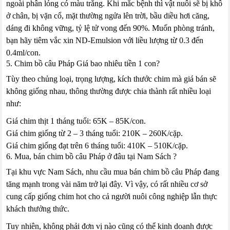
ngoài phân lỏng có màu trắng. Khi mắc bệnh thì vật nuôi sẽ bị khô
ở chân, bị vặn cổ, mặt thường ngửa lên trời, bầu diều hơi căng,
dáng đi không vững, tỷ lệ tử vong đến 90%. Muốn phòng tránh,
bạn hãy tiêm vắc xin ND-Emulsion với liều lượng từ 0.3 đến
0.4ml/con.
5. Chim bồ câu Pháp Giá bao nhiêu tiền 1 con?
Tùy theo chủng loại, trọng lượng, kích thước chim mà giá bán sẽ
không giống nhau, thông thường được chia thành rất nhiều loại
như:
Giá chim thịt 1 tháng tuổi: 65K – 85K/con.
Giá chim giống từ 2 – 3 tháng tuổi: 210K – 260K/cặp.
Giá chim giống đạt trên 6 tháng tuổi: 410K – 510K/cặp.
6. Mua, bán chim bồ câu Pháp ở đâu tại Nam Sách ?
Tại khu vực Nam Sách, nhu cầu mua bán chim bồ câu Pháp đang
tăng mạnh trong vài năm trở lại đây. Vì vậy, có rất nhiều cơ sở
cung cấp giống chim hot cho cả người nuôi công nghiệp lẫn thực
khách thưởng thức.
Tuy nhiên, không phải đơn vị nào cũng có thể kinh doanh được