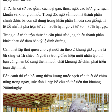
Thức ăn cơ sở bao gồm: các loại gạo, thóc, ngô, cao lương,… sạch
khuẩn và không bị mốc. Trong đó, ngô vẫn luôn là thành phần
chính được bà con sử dụng trong khẩu phần ăn của con giống. Tỉ
lệ tốt nhất là pha trộn từ 25 – 30% hạt ngô và từ 70 – 75% hạt gạo.
Trong quá trình trộn thức ăn cần phải sử dụng nhiều thành phần
khác nhau để đảm bảo tỷ lệ dinh dưỡng.
Cần thiết lập thói quen cho vật nuôi ăn theo 2 khung giờ cụ thể là
6h sáng và 1h chiều. Ngoài ra trong điều kiện nuôi nhân tạo thì
bạn cũng nên bổ sung thêm muối, chất khoáng để chim phát triển
toàn diện nhất.
Bên cạnh đó cần bổ sung thêm lượng nước sạch cần thiết để chim
uống trong ngày, ước tính 1 cặp bồ câu có thể tiêu thụ khoảng
200ml/ngày