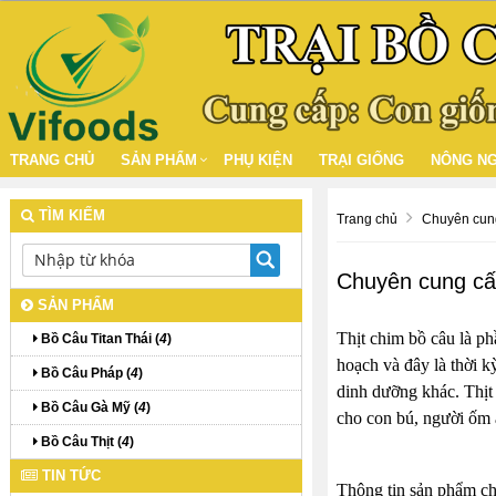
TRANG CHỦ
SẢN PHẨM
PHỤ KIỆN
TRẠI GIỐNG
NÔNG NG
TÌM KIẾM
Trang chủ
Chuyên cung
Chuyên cung cấ
SẢN PHẨM
Thịt chim bồ câu là ph
Bồ Câu Titan Thái (
4
)
hoạch và đây là thời k
Bồ Câu Pháp (
4
)
dinh dưỡng khác. Thịt 
Bồ Câu Gà Mỹ (
4
)
cho con bú, người ốm ă
Bồ Câu Thịt (
4
)
TIN TỨC
Thông tin sản phẩm c