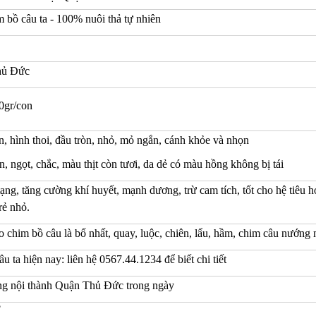
m bồ câu ta - 100% nuôi thả tự nhiên
hủ Đức
0gr/con
, hình thoi, đầu tròn, nhỏ, mỏ ngắn, cánh khỏe và nhọn
n, ngọt, chắc, màu thịt còn tươi, da dẻ có màu hồng không bị tái
ạng, tăng cường khí huyết, mạnh dương, trừ cam tích, tốt cho hệ tiêu hó
rẻ nhỏ.
 chim bồ câu là bổ nhất, quay, luộc, chiên, lẩu, hầm, chim câu nướng
âu ta hiện nay: liên hệ 0567.44.1234 để biết chi tiết
ng nội thành Quận Thủ Đức trong ngày
?