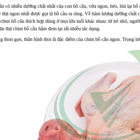
ần có nhiều dưỡng chất nhất của con bồ câu, vừa ngon, béo, bùi lại b
ỳ thịt ngon nhất được gọi là bồ câu ra ràng. Về hàm lượng dưỡng chất c
chim bồ câu thích hợp dùng ở mọi lứa tuổi khác nhau: từ trẻ nhỏ, người
n thịt chim bồ câu hầm đem lại rất nhiều tác dụng.
 thon gọn, thân hình thoi là đặc điểm của chim bồ câu ngon. Trọng l