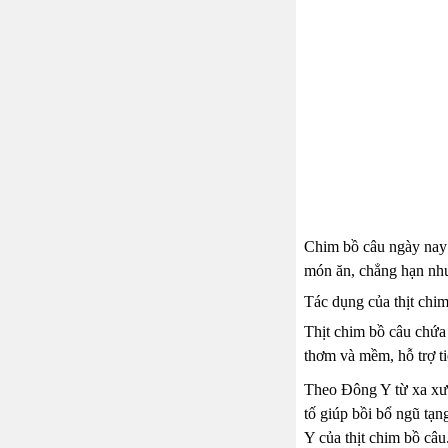
Chim bồ câu ngày nay 
món ăn, chẳng hạn như:
Tác dụng của thịt chim
Thịt chim bồ câu chứa 
thơm và mềm, hỗ trợ ti
Theo Đông Y từ xa xưa
tố giúp bồi bổ ngũ tạn
Y của thịt chim bồ câ