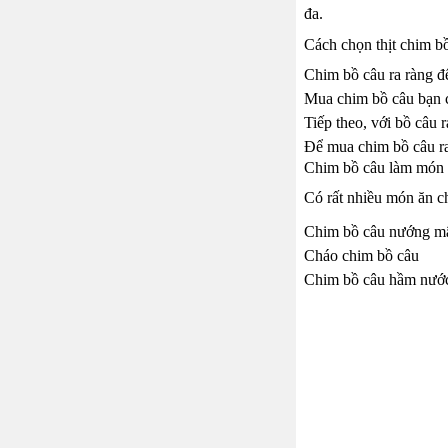
đa.
Cách chọn thịt chim bồ
Chim bồ câu ra ràng để
Mua chim bồ câu bạn c
Tiếp theo, với bồ câu 
Để mua chim bồ câu ra
Chim bồ câu làm món 
Có rất nhiều món ăn ch
Chim bồ câu nướng m
Cháo chim bồ câu
Chim bồ câu hầm nước