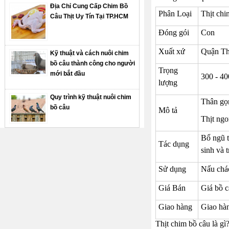
Địa Chỉ Cung Cấp Chim Bồ
Phân Loại
Thịt chi
Câu Thịt Uy Tín Tại TP.HCM
Đóng gói
Con
Xuất xứ
Quận T
Kỹ thuật và cách nuôi chim
bồ câu thành công cho người
Trọng
mới bắt đầu
300 - 40
lượng
Quy trình kỹ thuật nuôi chim
Thân gọn
bồ câu
Mô tả
Thịt ngo
Bổ ngũ t
Tác dụng
sinh và t
Sử dụng
Nấu cháo
Giá Bán
Giá bồ c
Giao hàng
Giao hà
Thịt chim bồ câu là gì