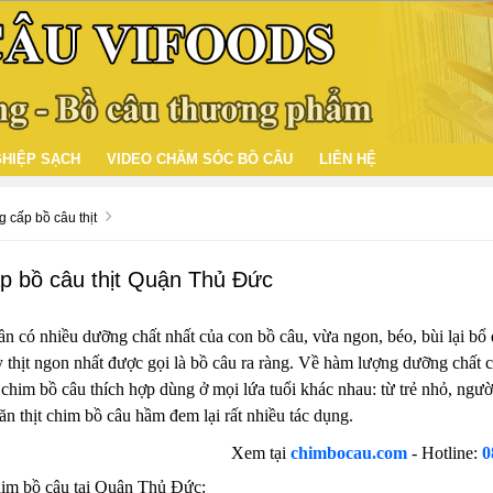
HIỆP SẠCH
VIDEO CHĂM SÓC BỒ CÂU
LIÊN HỆ
 cấp bồ câu thịt
p bồ câu thịt Quận Thủ Đức
ần có nhiều dưỡng chất nhất của con bồ câu, vừa ngon, béo, bùi lại b
ỳ thịt ngon nhất được gọi là bồ câu ra ràng. Về hàm lượng dưỡng chất c
chim bồ câu thích hợp dùng ở mọi lứa tuổi khác nhau: từ trẻ nhỏ, người
n thịt chim bồ câu hầm đem lại rất nhiều tác dụng.
Xem tại
chimbocau.com
- Hotline:
0
him bồ câu tại Quận Thủ Đức: