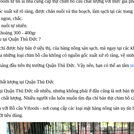
oods tư tin là nhà cung cấp thịt chim bồ câu chất lượng với mức giá ph
xuất xứ rõ ràng, được chăn nuôi và thu hoạch, làm sạch tại các trang t
 ngon, chắc.
nuôi tự nhiên.
khoảng 300 - 400gr
u tại Quận Thủ Đức ?
chỉ được bày bán ở siệu thị, của hàng nông sản sạch, mà ngay tại các 
mua những loại chim bồ câu không có nguồn gốc xuất xứ rõ ràng, vệ si
 hàng đầu trên thị trường Quận Thủ Đức. Vậy nên, bạn có thể an tâm
mu
chất lượng tại Quận Thủ Đức
tại Quận Thủ Đức rất nhiều, nhưng không phải ở đâu cũng là nơi bán t
ẻ, chất lượng. Nhiều người vẫn luôn muốn tìm địa chỉ bán thịt chim bồ 
 với Bồ câu Vifoods - nơi cung cấp các loại mặt hàng nông sản uy tín
i tiêu dùng.