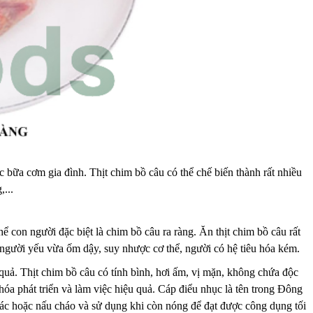
c bữa cơm gia đình. Thịt chim bồ câu có thể chế biến thành rất nhiều
...
hể con người đặc biệt là chim bồ câu ra ràng. Ăn thịt chim bồ câu rất
 người yếu vừa ốm dậy, suy nhược cơ thể, người có hệ tiêu hóa kém.
uả. Thịt chim bồ câu có tính bình, hơi ấm, vị mặn, không chứa độc
hóa phát triển và làm việc hiệu quả. Cáp điểu nhục là tên trong Đông
hác hoặc nấu cháo và sử dụng khi còn nóng để đạt được công dụng tối