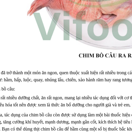
đã trở thành một món ăn ngon, quen thuộc xuất hiện rất nhiều trong cá
 hầm, hấp, luộc, quay, nhúng lẩu, chiên, xào hành răm hay rang tương,
 bồ câu:
rất nhiều dưỡng chất, ăn rất ngon, mang lại nhiều tác dụng đối với cơ t
êu hóa tốt nên được xem là thức ăn bổ dưỡng cho người già và trẻ em,
, tác dụng của chim bồ câu còn được sử dụng làm một bài thuốc hiệu q
g, tăng cường khí huyết, mạnh dương, mạnh gân cốt, kích thích hệ tiêu 
u. Bạn có thể dùng thịt chim bồ câu để hầm cùng một số bị thuốc bắc k