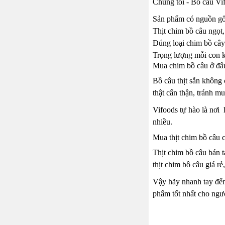
Chúng tôi - Bồ câu Vif
Sản phẩm có nguồn gốc 
Thịt chim bồ câu ngọt,
Đúng loại chim bồ cây 
Trọng lượng mỗi con 
Mua chim bồ câu ở đâ
Bồ câu thịt sẵn không 
thật cẩn thận, tránh 
Vifoods tự hào là nơi
nhiều.
Mua thịt chim bồ câu 
Thịt chim bồ câu bán 
thịt chim bồ câu giá r
Vậy hãy nhanh tay đến
phẩm tốt nhất cho ngườ