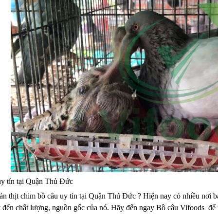
uy tín tại Quận Thủ Đức
bán thịt chim bồ câu uy tín tại Quận Thủ Đức ? Hiện nay có nhiều nơi 
 ý đến chất lượng, nguồn gốc của nó. Hãy đến ngay Bồ câu Vifoods để