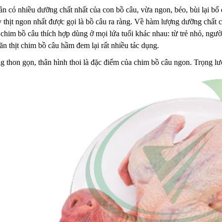
ần có nhiều dưỡng chất nhất của con bồ câu, vừa ngon, béo, bùi lại b
ỳ thịt ngon nhất được gọi là bồ câu ra ràng. Về hàm lượng dưỡng chất c
chim bồ câu thích hợp dùng ở mọi lứa tuổi khác nhau: từ trẻ nhỏ, người
n thịt chim bồ câu hầm đem lại rất nhiều tác dụng.
 thon gọn, thân hình thoi là đặc điểm của chim bồ câu ngon. Trọng l