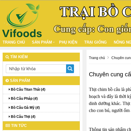
TRANG CHỦ
SẢN PHẨM
PHỤ KIỆN
TRẠI GIỐNG
NÔNG NG
TÌM KIẾM
Trang chủ
Chuyên cung
Chuyên cung cấp
SẢN PHẨM
Thịt chim bồ câu là ph
Bồ Câu Titan Thái (
4
)
hoạch và đây là thời k
Bồ Câu Pháp (
4
)
dinh dưỡng khác. Thịt 
Bồ Câu Gà Mỹ (
4
)
cho con bú, người ốm ă
Bồ Câu Thịt (
4
)
TIN TỨC
Thông tin sản phẩm ch