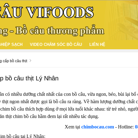
HIỆP SẠCH
VIDEO CHĂM SÓC BỒ CÂU
LIÊN HỆ
 cấp bồ câu thịt
 bồ câu thịt Lý Nhân
ần có nhiều dưỡng chất nhất của con bồ câu, vừa ngon, béo, bùi lại b
ỳ thịt ngon nhất được gọi là bồ câu ra ràng. Về hàm lượng dưỡng chất c
chim bồ câu thích hợp dùng ở mọi lứa tuổi khác nhau: từ trẻ nhỏ, người
n thịt chim bồ câu hầm đem lại rất nhiều tác dụng.
Xem tại
chimbocau.com
- Hotline:
0
im bồ câu tại Lý Nhân: