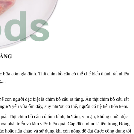
c bữa cơm gia đình. Thịt chim bồ câu có thể chế biến thành rất nhiều
...
hể con người đặc biệt là chim bồ câu ra ràng. Ăn thịt chim bồ câu rất
 người yếu vừa ốm dậy, suy nhược cơ thể, người có hệ tiêu hóa kém.
uả. Thịt chim bồ câu có tính bình, hơi ấm, vị mặn, không chứa độc
hóa phát triển và làm việc hiệu quả. Cáp điểu nhục là tên trong Đông
hác hoặc nấu cháo và sử dụng khi còn nóng để đạt được công dụng tối