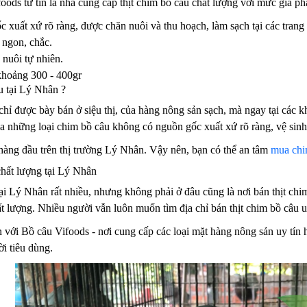
oods tư tin là nhà cung cấp thịt chim bồ câu chất lượng với mức giá ph
xuất xứ rõ ràng, được chăn nuôi và thu hoạch, làm sạch tại các trang t
 ngon, chắc.
nuôi tự nhiên.
khoảng 300 - 400gr
 tại Lý Nhân ?
chỉ được bày bán ở siệu thị, của hàng nông sản sạch, mà ngay tại các 
mua những loại chim bồ câu không có nguồn gốc xuất xứ rõ ràng, vệ si
 hàng đầu trên thị trường Lý Nhân. Vậy nên, bạn có thể an tâm
mua chim
chất lượng tại Lý Nhân
ại Lý Nhân rất nhiều, nhưng không phải ở đâu cũng là nơi bán thịt chi
ất lượng. Nhiều người vẫn luôn muốn tìm địa chỉ bán thịt chim bồ câu u
 với Bồ câu Vifoods - nơi cung cấp các loại mặt hàng nông sản uy tín
i tiêu dùng.