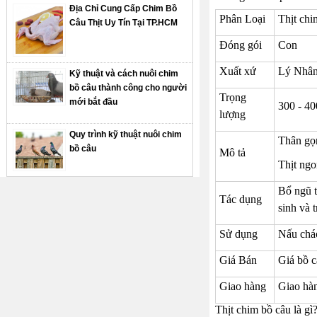
Địa Chỉ Cung Cấp Chim Bồ
Phân Loại
Thịt chi
Câu Thịt Uy Tín Tại TP.HCM
Đóng gói
Con
Xuất xứ
Lý Nhâ
Kỹ thuật và cách nuôi chim
bồ câu thành công cho người
Trọng
mới bắt đầu
300 - 40
lượng
Quy trình kỹ thuật nuôi chim
Thân gọn
bồ câu
Mô tả
Thịt ngo
Bổ ngũ t
Tác dụng
sinh và t
Sử dụng
Nấu cháo
Giá Bán
Giá bồ c
Giao hàng
Giao hàn
Thịt chim bồ câu là gì