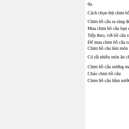
đa.
Cách chọn thịt chim bồ
Chim bồ câu ra ràng để
Mua chim bồ câu bạn c
Tiếp theo, với bồ câu 
Để mua chim bồ câu ra
Chim bồ câu làm món 
Có rất nhiều món ăn ch
Chim bồ câu nướng m
Cháo chim bồ câu
Chim bồ câu hầm nước