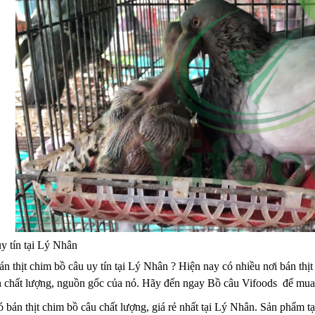
y tín tại Lý Nhân
án thịt chim bồ câu uy tín tại Lý Nhân ? Hiện nay có nhiều nơi bán t
ến chất lượng, nguồn gốc của nó. Hãy đến ngay Bồ câu Vifoods để mua 
 bán thịt chim bồ câu chất lượng, giá rẻ nhất tại Lý Nhân. Sản phẩm tạ