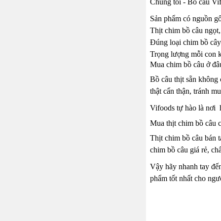
Chúng tôi - Bồ câu Vif
Sản phẩm có nguồn gốc 
Thịt chim bồ câu ngọt,
Đúng loại chim bồ cây 
Trọng lượng mỗi con 
Mua chim bồ câu ở đâu
Bồ câu thịt sẵn không 
thật cẩn thận, tránh 
Vifoods tự hào là nơi
Mua thịt chim bồ câu 
Thịt chim bồ câu bán t
chim bồ câu giá rẻ, ch
Vậy hãy nhanh tay đến
phẩm tốt nhất cho ngườ