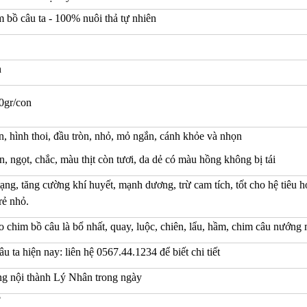
m bồ câu ta - 100% nuôi thả tự nhiên
n
0gr/con
, hình thoi, đầu tròn, nhỏ, mỏ ngắn, cánh khỏe và nhọn
n, ngọt, chắc, màu thịt còn tươi, da dẻ có màu hồng không bị tái
ạng, tăng cường khí huyết, mạnh dương, trừ cam tích, tốt cho hệ tiêu hó
rẻ nhỏ.
 chim bồ câu là bổ nhất, quay, luộc, chiên, lẩu, hầm, chim câu nướng
âu ta hiện nay: liên hệ 0567.44.1234 để biết chi tiết
g nội thành Lý Nhân trong ngày
?