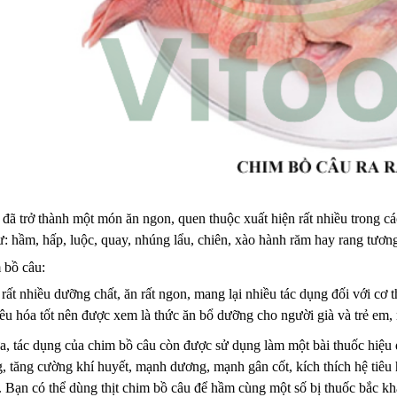
đã trở thành một món ăn ngon, quen thuộc xuất hiện rất nhiều trong cá
 hầm, hấp, luộc, quay, nhúng lẩu, chiên, xào hành răm hay rang tương,
 bồ câu:
rất nhiều dưỡng chất, ăn rất ngon, mang lại nhiều tác dụng đối với cơ t
êu hóa tốt nên được xem là thức ăn bổ dưỡng cho người già và trẻ em,
, tác dụng của chim bồ câu còn được sử dụng làm một bài thuốc hiệu q
g, tăng cường khí huyết, mạnh dương, mạnh gân cốt, kích thích hệ tiêu 
u. Bạn có thể dùng thịt chim bồ câu để hầm cùng một số bị thuốc bắc k