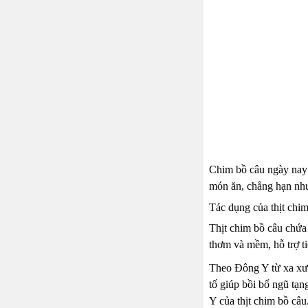
Chim bồ câu ngày nay 
món ăn, chẳng hạn như:
Tác dụng của thịt chim
Thịt chim bồ câu chứa 
thơm và mềm, hỗ trợ ti
Theo Đông Y từ xa xưa
tố giúp bồi bổ ngũ tạn
Y của thịt chim bồ câ