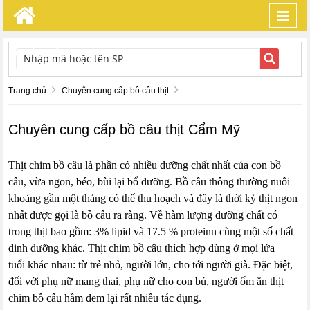
Toggl
navig
TÌM KIẾM
Trang chủ
Chuyên cung cấp bồ câu thịt
Chuyên cung cấp bồ câu thịt Cẩm Mỹ
Thịt chim bồ câu là phần có nhiều dưỡng chất nhất của con bồ
câu, vừa ngon, béo, bùi lại bổ dưỡng. Bồ câu thông thường nuôi
khoảng gần một tháng có thể thu hoạch và đây là thời kỳ thịt ngon
nhất được gọi là bồ câu ra ràng. Về hàm lượng dưỡng chất có
trong thịt bao gồm: 3% lipid và 17.5 % proteinn cùng một số chất
dinh dưỡng khác. Thịt chim bồ câu thích hợp dùng ở mọi lứa
tuổi khác nhau: từ trẻ nhỏ, người lớn, cho tới người già. Đặc biệt,
đối với phụ nữ mang thai, phụ nữ cho con bú, người ốm ăn thịt
chim bồ câu hầm đem lại rất nhiều tác dụng.