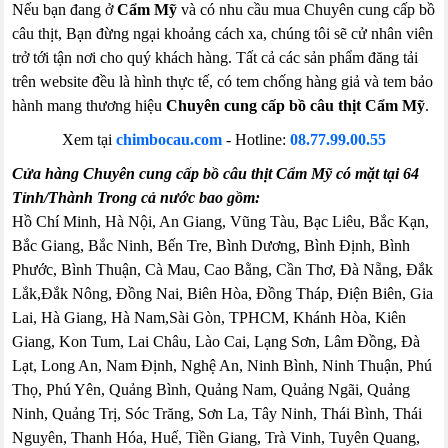
Nếu bạn đang ở
Cẩm Mỹ
và có nhu cầu mua Chuyên cung cấp bồ
câu thịt, Bạn đừng ngại khoảng cách xa, chúng tôi sẽ cử nhân viên
trở tới tận nơi cho quý khách hàng. Tất cả các sản phẩm đăng tải
trên website đều là hình thực tế, có tem chống hàng giả và tem bảo
hành mang thương hiệu
Chuyên cung cấp bồ câu thịt Cẩm Mỹ
.
Xem tại
chimbocau.com
- Hotline:
08.77.99.00.55
Cửa hàng Chuyên cung cấp bồ câu thịt Cẩm Mỹ có mặt tại 64
Tỉnh/Thành Trong cả nước bao gồm:
Hồ Chí Minh, Hà Nội, An Giang, Vũng Tàu, Bạc Liêu, Bắc Kạn,
Bắc Giang, Bắc Ninh, Bến Tre, Bình Dương, Bình Định, Bình
Phước, Bình Thuận, Cà Mau, Cao Bằng, Cần Thơ, Đà Nẵng, Đắk
Lắk,Đắk Nông, Đồng Nai, Biên Hòa, Đồng Tháp, Điện Biên, Gia
Lai, Hà Giang, Hà Nam,Sài Gòn, TPHCM, Khánh Hòa, Kiên
Giang, Kon Tum, Lai Châu, Lào Cai, Lạng Sơn, Lâm Đồng, Đà
Lạt, Long An, Nam Định, Nghệ An, Ninh Bình, Ninh Thuận, Phú
Thọ, Phú Yên, Quảng Bình, Quảng Nam, Quảng Ngãi, Quảng
Ninh, Quảng Trị, Sóc Trăng, Sơn La, Tây Ninh, Thái Bình, Thái
Nguyên, Thanh Hóa, Huế, Tiền Giang, Trà Vinh, Tuyên Quang,