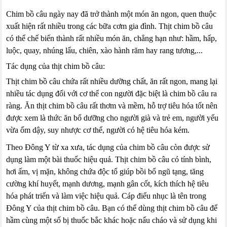
Chim bồ câu ngày nay đã trở thành một món ăn ngon, quen thuộc
xuất hiện rất nhiều trong các bữa cơm gia đình. Thịt chim bồ câu
có thể chế biến thành rất nhiều món ăn, chẳng hạn như: hầm, hấp,
luộc, quay, nhúng lẩu, chiên, xào hành răm hay rang tương,...
Tác dụng của thịt chim bồ câu:
Thịt chim bồ câu chứa rất nhiều dưỡng chất, ăn rất ngon, mang lại
nhiều tác dụng đối với cơ thể con người đặc biệt là chim bồ câu ra
ràng. Ăn thịt chim bồ câu rất thơm và mềm, hỗ trợ tiêu hóa tốt nên
được xem là thức ăn bổ dưỡng cho người già và trẻ em, người yếu
vừa ốm dậy, suy nhược cơ thể, người có hệ tiêu hóa kém.
Theo Đông Y từ xa xưa, tác dụng của chim bồ câu còn được sử
dụng làm một bài thuốc hiệu quả. Thịt chim bồ câu có tính bình,
hơi ấm, vị mặn, không chứa độc tố giúp bồi bổ ngũ tạng, tăng
cường khí huyết, mạnh dương, mạnh gân cốt, kích thích hệ tiêu
hóa phát triển và làm việc hiệu quả. Cáp điểu nhục là tên trong
Đông Y của thịt chim bồ câu. Bạn có thể dùng thịt chim bồ câu để
hầm cùng một số bị thuốc bắc khác hoặc nấu cháo và sử dụng khi