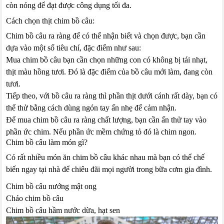
còn nóng để đạt được công dụng tối đa.
Cách chọn thịt chim bồ câu:
Chim bồ câu ra ràng để có thể nhận biết và chọn được, bạn cần
dựa vào một số tiêu chí, đặc điểm như sau:
Mua chim bồ câu bạn cần chọn những con có không bị tái nhạt,
thịt màu hồng tươi. Đó là đặc điểm của bồ câu mới làm, đang còn
tươi.
Tiếp theo, với bồ câu ra ràng thì phần thịt dưới cánh rất dày, bạn có
thể thử bằng cách dùng ngón tay ấn nhẹ để cảm nhận.
Để mua chim bồ câu ra ràng chất lượng, bạn cần ấn thử tay vào
phần ức chim. Nếu phần ức mềm chứng tỏ đó là chim ngon.
Chim bồ câu làm món gì?
Có rất nhiều món ăn chim bồ câu khác nhau mà bạn có thể chế
biến ngay tại nhà để chiêu đãi mọi người trong bữa cơm gia đình.
Chim bồ câu nướng mật ong
Cháo chim bồ câu
Chim bồ câu hầm nước dừa, hạt sen