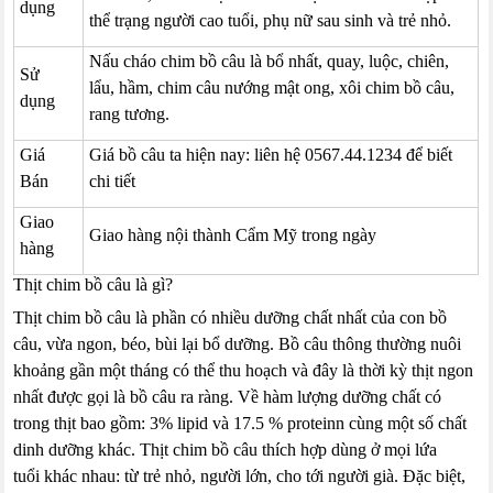
dụng
thể trạng người cao tuổi, phụ nữ sau sinh và trẻ nhỏ.
Nấu cháo chim bồ câu là bổ nhất, quay, luộc, chiên,
Sử
lẩu, hầm, chim câu nướng mật ong, xôi chim bồ câu,
dụng
rang tương.
Giá
Giá bồ câu ta hiện nay: liên hệ 0567.44.1234 để biết
Bán
chi tiết
Giao
Giao hàng nội thành Cẩm Mỹ trong ngày
hàng
Thịt chim bồ câu là gì?
Thịt chim bồ câu là phần có nhiều dưỡng chất nhất của con bồ
câu, vừa ngon, béo, bùi lại bổ dưỡng. Bồ câu thông thường nuôi
khoảng gần một tháng có thể thu hoạch và đây là thời kỳ thịt ngon
nhất được gọi là bồ câu ra ràng. Về hàm lượng dưỡng chất có
trong thịt bao gồm: 3% lipid và 17.5 % proteinn cùng một số chất
dinh dưỡng khác. Thịt chim bồ câu thích hợp dùng ở mọi lứa
tuổi khác nhau: từ trẻ nhỏ, người lớn, cho tới người già. Đặc biệt,