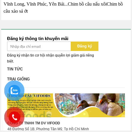
Vĩnh Long, Vĩnh Phúc, Yên Bái...
Chim bồ câu nấu xôi
Chim bồ
câu xào sả ớt
Đăng ký thông tin khuyến mãi
Đăng ký
Đăng ký nhận tin cơ hội nhận quyền lợi giảm giá riêng
biệt.
TIN TỨC
TRẠI GIỐNG
CÔNG TY TNHH TM DV VIFOOD
48 Đường Số 1B, Phường Tân Mỹ, Tp Hồ Chí Minh