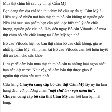
Mua thịt chim bồ câu uy tín tại Cẩm Mỹ
Bạn đang tìm địa chỉ bán thịt chim bồ câu uy tín tại Cẩm Mỹ ?
Hiện nay có nhiều nơi bán thịt chim bồ câu không rõ nguồn gốc...
Nên khi mua sản phẩm bạn cần phải đặc biệt chú ý đến chất
lượng, nguồn gốc của nó. Hãy đến ngay Bồ câu Vifoods để mua
thịt chim bồ câu chất lượng tại Cẩm Mỹ bạn nhé!
Bồ câu Vifoods hiện có bán thịt chim bồ câu chất lượng, giá rẻ
nhất tại Cẩm Mỹ. Sản phẩm tại Bồ câu Vifoods cam kết luôn tuyệt
đối an toàn cho sức khỏe.
Lưu ý: để đảm bảo mua thịt chim bồ câu ta những loại ngon nhất
bạn nên đặt trước. Như vậy, sẽ đảm bảo thịt được giao là
nguồn thịt chim câu tươi nhất.
Cửa hàng
Chuyên cung cấp bồ câu thịt Cẩm Mỹ
lấy uy tín làm
hàng đầu, với phương châm "
một chữ tín - vạn niềm tin
",
Chuyên cung cấp bồ câu thịt Cẩm Mỹ
cam kết làm bạn hài
lòng.