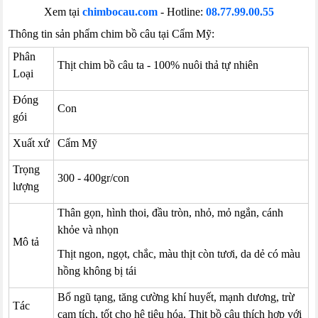
Xem tại
chimbocau.com
- Hotline:
08.77.99.00.55
Thông tin sản phẩm chim bồ câu tại Cẩm Mỹ:
Phân
Thịt chim bồ câu ta - 100% nuôi thả tự nhiên
Loại
Đóng
Con
gói
Xuất xứ
Cẩm Mỹ
Trọng
300 - 400gr/con
lượng
Thân gọn, hình thoi, đầu tròn, nhỏ, mỏ ngắn, cánh
khỏe và nhọn
Mô tả
Thịt ngon, ngọt, chắc, màu thịt còn tươi, da dẻ có màu
hồng không bị tái
Bổ ngũ tạng, tăng cường khí huyết, mạnh dương, trừ
Tác
cam tích, tốt cho hệ tiêu hóa. Thịt bồ câu thích hợp với