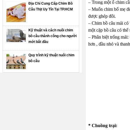
– Trong một ổ chim cầ
Địa Chỉ Cung Cấp Chim Bồ
– Muốn chim bố mẹ đẻ 
Câu Thịt Uy Tín Tại TP.HCM
được ghép đôi.
– Chim bồ câu mái có t
một cặp bồ câu có thể 
Kỹ thuật và cách nuôi chim
bồ câu thành công cho người
– Phân biệt trống mái:
mới bắt đầu
hơn , đầu nhỏ và thanh
Quy trình kỹ thuật nuôi chim
bồ câu
* Chuồng trại: