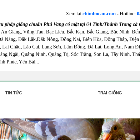
Xem tại
chimbocau.com
- Hotline:
0
u pháp giống chuẩn Phú Vang có mặt tại 64 Tỉnh/Thành Trong cả
 An Giang, Vũng Tàu, Bạc Liêu, Bắc Kạn, Bắc Giang, Bắc Ninh, Bến
Đà Nẵng, Đắk Lắk,Đắk Nông, Đồng Nai, Biên Hòa, Đồng Tháp, Điện
 Lai Châu, Lào Cai, Lạng Sơn, Lâm Đồng, Đà Lạt, Long An, Nam Đị
ng Ngãi, Quảng Ninh, Quảng Trị, Sóc Trăng, Sơn La, Tây Ninh, Thái
nh Phúc, Yên Bái...
TIN TỨC
TRẠI GIỐNG