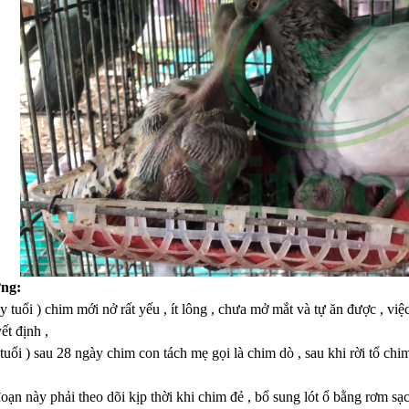
ng:
 tuổi ) chim mới nở rất yếu , ít lông , chưa mở mắt và tự ăn được , v
ết định ,
tuổi ) sau 28 ngày chim con tách mẹ gọi là chim dò , sau khi rời tổ c
đoạn này phải theo dõi kịp thời khi chim đẻ , bổ sung lót ổ bằng rơm sạ