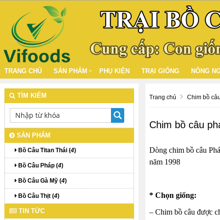
TRANG CHỦ
SẢN PHẨM
PHỤ KIỆN
TRẠI GIỐNG
NÔNG NG
TÌM KIẾM
Trang chủ
Chim bồ câu
Chim bồ câu ph
SẢN PHẨM
Dòng chim bồ câu Pháp
Bồ Câu Titan Thái (
4
)
năm 1998
Bồ Câu Pháp (
4
)
Bồ Câu Gà Mỹ (
4
)
*
Chọn giống:
Bồ Câu Thịt (
4
)
TIN TỨC
– Chim bồ câu được chọ