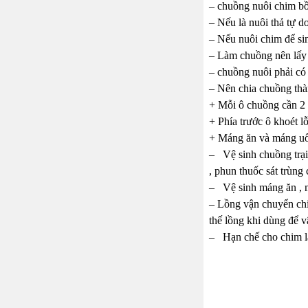
– chuồng nuôi chim bồ
– Nếu là nuôi thả tự d
– Nếu nuôi chim để sin
– Làm chuồng nên lấy t
– chuồng nuôi phải có á
– Nên chia chuồng thà
+ Mỗi ô chuồng cần 2 ổ
+ Phía trước ô khoét l
+ Máng ăn và máng uốn
– Vệ sinh chuồng trại
, phun thuốc sát trùng
– Vệ sinh máng ăn , m
– Lồng vận chuyển chi
thế lồng khi dùng để v
– Hạn chế cho chim lạ