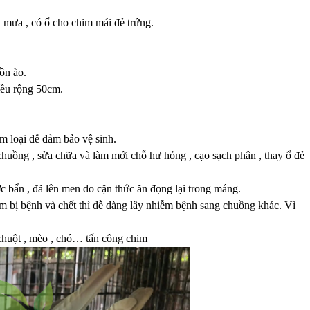
, mưa , có ổ cho chim mái đẻ trứng.
 ồn ào.
iều rộng 50cm.
 loại để đảm bảo vệ sinh.
huồng , sửa chữa và làm mới chỗ hư hỏng , cạo sạch phân , thay ổ đẻ
bẩn , đã lên men do cặn thức ăn đọng lại trong máng.
m bị bệnh và chết thì dễ dàng lây nhiễm bệnh sang chuồng khác. Vì
chuột , mèo , chó… tấn công chim