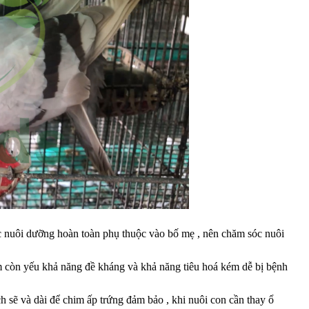
iệc nuôi dưỡng hoàn toàn phụ thuộc vào bố mẹ , nên chăm sóc nuôi
him còn yếu khả năng đề kháng và khả năng tiêu hoá kém dễ bị bệnh
ch sẽ và dài để chim ấp trứng đảm bảo , khi nuôi con cần thay ổ