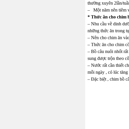
thường xuyên 2lần/tuần 
– Một năm nên tiêm v
* Thức ăn cho chim 
– Nhu cầu về dinh dưỡn
những thức ăn trong t
– Nên cho chim ăn vào 
– Thức ăn cho chim còn
– Bồ câu nuôi nhốt rất
sung được trộn theo c
– Nước rất cần thiết c
mỗi ngày , có lúc tăn
– Đặc biệt , chim bồ câ