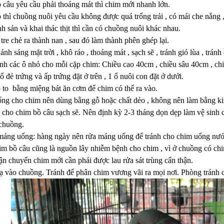
 câu yêu cầu phải thoáng mát thì chim mới nhanh lớn.
o thì chuồng nuôi yêu cầu không được quá trống trải , có mái che nắng 
h sản và khai thác thịt thì cần có chuồng nuôi khác nhau.
re chẻ ra thành nan , sau đó làm thành phên ghép lại.
nh sáng mặt trời , khô ráo , thoáng mát , sạch sẽ , tránh gió lùa , tránh
nh các ô nhỏ cho mỗi cặp chim: Chiều cao 40cm , chiều sâu 40cm , ch
 đẻ trứng và ấp trứng đặt ở trên , 1 ổ nuôi con đặt ở dưới.
ỗ to bằng miệng bát ăn cơm để chim có thể ra vào.
g cho chim nên dùng bằng gỗ hoặc chất dẻo , không nên làm bằng kim
 cho chim bồ câu sạch sẽ. Nên định kỳ 2-3 tháng dọn dẹp làm vệ sinh c
 chuồng.
áng uống: hàng ngày nên rửa máng uống để tránh cho chim uống nước 
m bồ câu cũng là nguồn lây nhiễm bệnh cho chim , vì ở chuồng có chi
ận chuyển chim mới cần phải được lau rửa sát trùng cẩn thận.
 vào chuồng. Tránh để phân chim vương vãi ra mọi nơi. Phòng tránh 