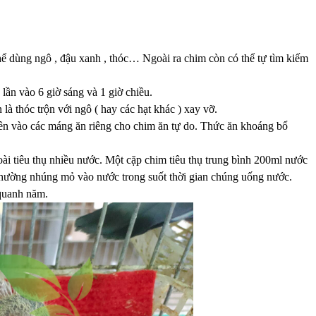
hể dùng ngô , đậu xanh , thóc… Ngoài ra chim còn có thể tự tìm kiếm
lần vào 6 giờ sáng và 1 giờ chiều.
là thóc trộn với ngô ( hay các hạt khác ) xay vỡ.
uyên vào các máng ăn riêng cho chim ăn tự do. Thức ăn khoáng bổ
oài tiêu thụ nhiều nước. Một cặp chim tiêu thụ trung bình 200ml nước
 thường nhúng mỏ vào nước trong suốt thời gian chúng uống nước.
 quanh năm.