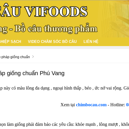
HIỆP SẠCH
VIDEO CHĂM SÓC BỒ CÂU
LIÊN HỆ
 pháp giống chuẩn
áp giống chuẩn Phú Vang
 này có màu lông đa dạng , ngoại hình thấp , béo , ức nở vai rộng. G
Xem tại
chimbocau.com
- Hotline:
0
n làm giống phải đảm bảo các yêu cầu: khỏe mạnh , lông mượt , không có