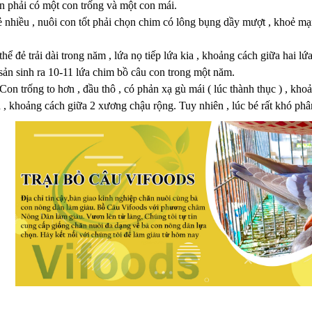
n phải có một con trống và một con mái.
nhiều , nuôi con tốt phải chọn chim có lông bụng dầy mượt , khoẻ mạn
hể đẻ trải dài trong năm , lứa nọ tiếp lứa kia , khoảng cách giữa hai l
sản sinh ra 10-11 lứa chim bồ câu con trong một năm.
 Con trống to hơn , đầu thô , có phản xạ gù mái ( lúc thành thục ) , 
 , khoảng cách giữa 2 xương chậu rộng. Tuy nhiên , lúc bé rất khó phân