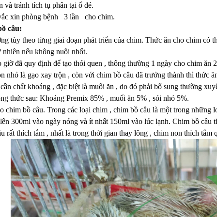
và tránh tích tụ phân tại ổ đẻ.
ắc xin phòng bệnh 3 lần cho chim.
bồ câu:
g tùy theo từng giai đoạn phát triển của chim. Thức ăn cho chim có t
ự nhiên nếu không nuôi nhốt.
giờ đã quy định để tạo thói quen , thông thường 1 ngày cho chim ăn 2 
 nhỏ là gạo xay trộn , còn với chim bồ câu đã trưởng thành thì thức ăn 
 cần chất khoáng , đặc biệt là muối ăn , do đó phải bổ sung thường x
ông thức sau: Khoáng Premix 85% , muối ăn 5% , sỏi nhỏ 5%.
ho chim bồ câu. Trong các loại chim , chim bồ câu là một trong những l
g lên 300ml vào ngày nóng và ít nhất 150ml vào lúc lạnh. Chim bồ câu
u rất thích tắm , nhất là trong thời gian thay lông , chim non thích tắm